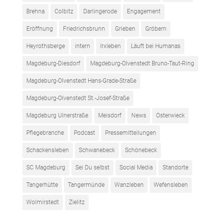
Brehna
Colbitz
Darlingerode
Engagement
Eröffnung
Friedrichsbrunn
Grieben
Gröbern
Heyrothsberge
intern
Irxleben
Läuft bei Humanas
Magdeburg-Diesdorf
Magdeburg-Olvenstedt Bruno-Taut-Ring
Magdeburg-Olvenstedt Hans-Grade-Straße
Magdeburg-Olvenstedt St.-Josef-Straße
Magdeburg Ulnerstraße
Meisdorf
News
Osterwieck
Pflegebranche
Podcast
Pressemitteilungen
Schackensleben
Schwanebeck
Schönebeck
SC Magdeburg
Sei Du selbst
Social Media
Standorte
Tangerhütte
Tangermünde
Wanzleben
Wefensleben
Wolmirstedt
Zielitz