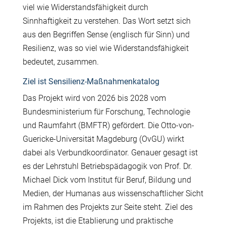
viel wie Widerstandsf
ä
higkeit durch
Sinnhaftigkeit zu verstehen. Das Wort setzt sich
aus den Begriffen Sense (englisch f
ü
r Sinn) und
Resilienz, was so viel wie Widerstandsf
ä
higkeit
bedeutet, zusammen.
Ziel ist Sensilienz-Maßnahmenkatalog
Das Projekt wird von 2026 bis 2028 vom
Bundesministerium f
ü
r Forschung, Technologie
und Raumfahrt (BMFTR) gef
ö
rdert. Die Otto-von-
Guericke-Universit
ä
t Magdeburg (OvGU) wirkt
dabei als Verbundkoordinator. Genauer gesagt ist
es der Lehrstuhl Betriebsp
ä
dagogik von Prof. Dr.
Michael Dick vom Institut f
ü
r Beruf, Bildung und
Medien, der Humanas aus wissenschaftlicher Sicht
im Rahmen des Projekts zur Seite steht. Ziel des
Projekts, ist die Etablierung und praktische