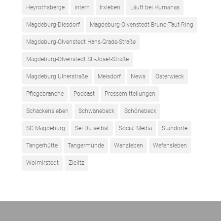
Heyrothsberge
intern
Irxleben
Läuft bei Humanas
Magdeburg-Diesdorf
Magdeburg-Olvenstedt Bruno-Taut-Ring
Magdeburg-Olvenstedt Hans-Grade-Straße
Magdeburg-Olvenstedt St.-Josef-Straße
Magdeburg Ulnerstraße
Meisdorf
News
Osterwieck
Pflegebranche
Podcast
Pressemitteilungen
Schackensleben
Schwanebeck
Schönebeck
SC Magdeburg
Sei Du selbst
Social Media
Standorte
Tangerhütte
Tangermünde
Wanzleben
Wefensleben
Wolmirstedt
Zielitz