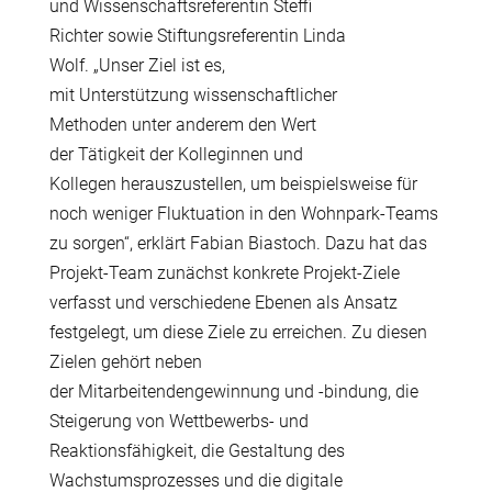
und Wissenschaftsreferentin Steffi
Richter sowie Stiftungsreferentin Linda
Wolf. „Unser Ziel ist es,
mit Unterst
ü
tzung wissenschaftlicher
Methoden unter anderem den Wert
der T
ä
tigkeit der Kolleginnen und
Kollegen herauszustellen, um beispielsweise f
ü
r
noch weniger Fluktuation in den Wohnpark-Teams
zu sorgen“, erkl
ä
rt Fabian Biastoch. Dazu hat das
Projekt-Team zun
ä
chst konkrete Projekt-Ziele
verfasst und verschiedene Ebenen als Ansatz
festgelegt, um diese Ziele zu erreichen. Zu diesen
Zielen geh
ö
rt neben
der Mitarbeitendengewinnung und -bindung, die
Steigerung von Wettbewerbs- und
Reaktionsf
ä
higkeit, die Gestaltung des
Wachstumsprozesses und die digitale