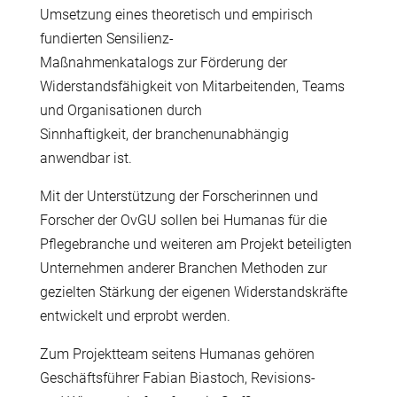
Umsetzung eines theoretisch und empirisch
fundierten Sensilienz-
Ma
ß
nahmenkatalogs zur F
ö
rderung der
Widerstandsf
ä
higkeit von Mitarbeitenden, Teams
und Organisationen durch
Sinnhaftigkeit, der branchenunabh
ä
ngig
anwendbar ist.
Mit der Unterst
ü
tzung der Forscherinnen und
Forscher der OvGU sollen bei Humanas f
ü
r die
Pflegebranche und weiteren am Projekt beteiligten
Unternehmen anderer Branchen Methoden zur
gezielten St
ä
rkung der eigenen Widerstandskr
ä
fte
entwickelt und erprobt werden.
Zum Projektteam seitens Humanas geh
ö
ren
Gesch
ä
ftsf
ü
hrer Fabian Biastoch, Revisions-