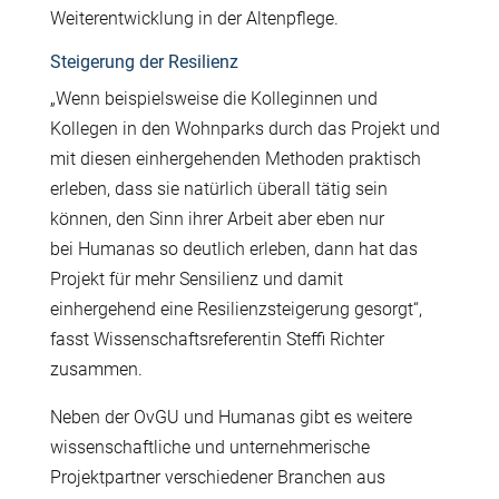
Weiterentwicklung in der Altenpflege.
Steigerung der Resilienz
„Wenn beispielsweise die Kolleginnen und
Kollegen in den Wohnparks durch das Projekt und
mit diesen einhergehenden Methoden praktisch
erleben, dass sie nat
ü
rlich
ü
berall t
ä
tig sein
k
ö
nnen, den Sinn ihrer Arbeit aber eben nur
bei Humanas so deutlich erleben, dann hat das
Projekt f
ü
r mehr Sensilienz und damit
einhergehend eine Resilienzsteigerung gesorgt“,
fasst Wissenschaftsreferentin Steffi Richter
zusammen.
Neben der OvGU und Humanas gibt es weitere
wissenschaftliche und unternehmerische
Projektpartner verschiedener Branchen aus