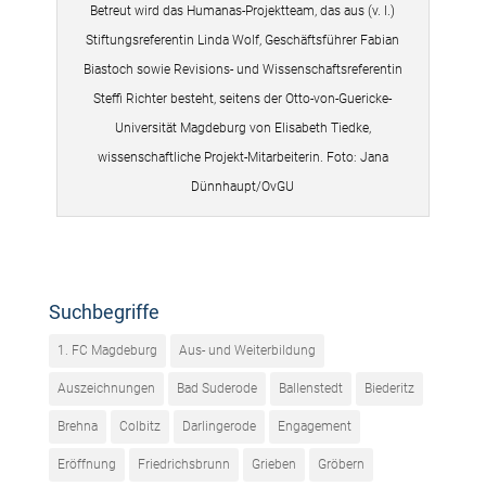
Betreut wird das Humanas-Projektteam, das aus (v. l.)
Stiftungsreferentin Linda Wolf, Geschäftsführer Fabian
Biastoch sowie Revisions- und Wissenschaftsreferentin
Steffi Richter besteht, seitens der Otto-von-Guericke-
Universität Magdeburg von Elisabeth Tiedke,
wissenschaftliche Projekt-Mitarbeiterin. Foto: Jana
Dünnhaupt/OvGU
Suchbegriffe
1. FC Magdeburg
Aus- und Weiterbildung
Auszeichnungen
Bad Suderode
Ballenstedt
Biederitz
Brehna
Colbitz
Darlingerode
Engagement
Eröffnung
Friedrichsbrunn
Grieben
Gröbern