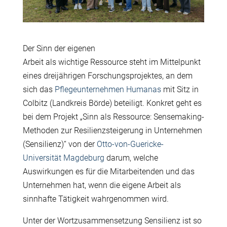
Der Sinn der eigenen
Arbeit als wichtige Ressource steht im Mittelpunkt
eines dreij
ä
hrigen Forschungsprojektes, an dem
sich das
Pflegeunternehmen Humanas
mit Sitz in
Colbitz (Landkreis B
ö
rde) beteiligt. Konkret geht es
bei dem Projekt „Sinn als Ressource: Sensemaking-
Methoden zur Resilienzsteigerung in Unternehmen
(Sensilienz)“ von der
Otto-von-Guericke-
Universität Magdeburg
darum, welche
Auswirkungen es f
ü
r die Mitarbeitenden und das
Unternehmen hat, wenn die eigene Arbeit als
sinnhafte T
ä
tigkeit wahrgenommen wird.
Unter der Wortzusammensetzung Sensilienz ist so