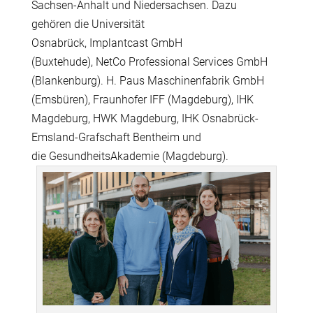
Sachsen-Anhalt und Niedersachsen. Dazu
geh
ö
ren die Universit
ä
t
Osnabr
ü
ck, Implantcast GmbH
(Buxtehude), NetCo Professional Services GmbH
(Blankenburg). H. Paus Maschinenfabrik GmbH
(Emsb
ü
ren), Fraunhofer IFF (Magdeburg), IHK
Magdeburg, HWK Magdeburg, IHK Osnabr
ü
ck-
Emsland-Grafschaft Bentheim und
die GesundheitsAkademie (Magdeburg).