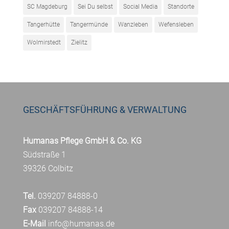
SC Magdeburg
Sei Du selbst
Social Media
Standorte
Tangerhütte
Tangermünde
Wanzleben
Wefensleben
Wolmirstedt
Zielitz
GESCHÄFTSFÜHRUNG & VERWALTUNG
Humanas Pflege GmbH & Co. KG
Südstraße 1
39326 Colbitz
Tel.
039207 84888-0
Fax
039207 84888-14
E-Mail
info@humanas.de