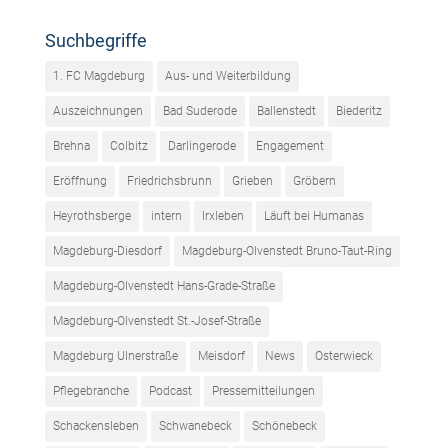
Suchbegriffe
1. FC Magdeburg
Aus- und Weiterbildung
Auszeichnungen
Bad Suderode
Ballenstedt
Biederitz
Brehna
Colbitz
Darlingerode
Engagement
Eröffnung
Friedrichsbrunn
Grieben
Gröbern
Heyrothsberge
intern
Irxleben
Läuft bei Humanas
Magdeburg-Diesdorf
Magdeburg-Olvenstedt Bruno-Taut-Ring
Magdeburg-Olvenstedt Hans-Grade-Straße
Magdeburg-Olvenstedt St.-Josef-Straße
Magdeburg Ulnerstraße
Meisdorf
News
Osterwieck
Pflegebranche
Podcast
Pressemitteilungen
Schackensleben
Schwanebeck
Schönebeck