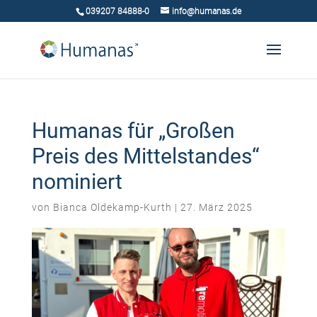
039207 84888-0
info@humanas.de
Humanas für „Großen
Preis des Mittelstandes“
nominiert
von
Bianca Oldekamp-Kurth
|
27. März 2025