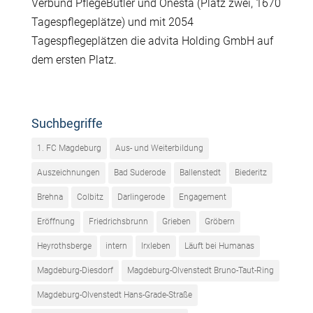
Verbund PflegeButler und Onesta (Platz zwei, 1670
Tagespflegeplätze) und mit 2054
Tagespflegeplätzen die advita Holding GmbH auf
dem ersten Platz.
Suchbegriffe
1. FC Magdeburg
Aus- und Weiterbildung
Auszeichnungen
Bad Suderode
Ballenstedt
Biederitz
Brehna
Colbitz
Darlingerode
Engagement
Eröffnung
Friedrichsbrunn
Grieben
Gröbern
Heyrothsberge
intern
Irxleben
Läuft bei Humanas
Magdeburg-Diesdorf
Magdeburg-Olvenstedt Bruno-Taut-Ring
Magdeburg-Olvenstedt Hans-Grade-Straße