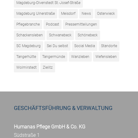
Magdeburg-Olvenstedt St.-Josef-Straße
Magdeburg Ulnerstraße
Meisdorf
News
Osterwieck
Pflegebranche
Podcast
Pressemitteilungen
Schackensleben
Schwanebeck
Schönebeck
SC Magdeburg
Sei Du selbst
Social Media
Standorte
Tangerhütte
Tangermünde
Wanzleben
Wefensleben
Wolmirstedt
Zielitz
GESCHÄFTSFÜHRUNG & VERWALTUNG
Humanas Pflege GmbH & Co. KG
Südstraße 1