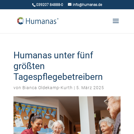
039207 84888-0
info@humanas.de
Humanas unter fünf
größten
Tagespflegebetreibern
von
Bianca Oldekamp-Kurth
|
5. März 2025