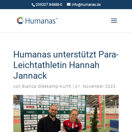
039207 84888-0
info@humanas.de
Humanas unterstützt Para-
Leichtathletin Hannah
Jannack
von
Bianca Oldekamp-Kurth
|
21. November 2025