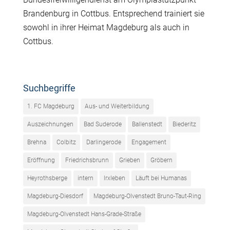
Brandenburg in Cottbus. Entsprechend trainiert sie
sowohl in ihrer Heimat Magdeburg als auch in
Cottbus.
Suchbegriffe
1. FC Magdeburg
Aus- und Weiterbildung
Auszeichnungen
Bad Suderode
Ballenstedt
Biederitz
Brehna
Colbitz
Darlingerode
Engagement
Eröffnung
Friedrichsbrunn
Grieben
Gröbern
Heyrothsberge
intern
Irxleben
Läuft bei Humanas
Magdeburg-Diesdorf
Magdeburg-Olvenstedt Bruno-Taut-Ring
Magdeburg-Olvenstedt Hans-Grade-Straße