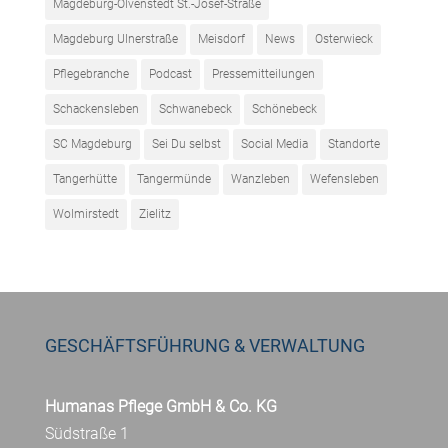
Magdeburg-Olvenstedt St.-Josef-Straße
Magdeburg Ulnerstraße
Meisdorf
News
Osterwieck
Pflegebranche
Podcast
Pressemitteilungen
Schackensleben
Schwanebeck
Schönebeck
SC Magdeburg
Sei Du selbst
Social Media
Standorte
Tangerhütte
Tangermünde
Wanzleben
Wefensleben
Wolmirstedt
Zielitz
GESCHÄFTSFÜHRUNG & VERWALTUNG
Humanas Pflege GmbH & Co. KG
Südstraße 1