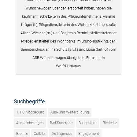
Rahmen der Aktion „Läuft bei Humanas“ für den ASB
Wünschewagen Spenden ersportelt haben, haben die
kaufmännische Leiterin des Pflegeunternehmens Melanie
Krüger (l.), Pflegedienstleiterin des Wohnparks Ulnerstraße
Aileen Wiesner (m.) und Benjamin Bernick, stellvertretender
Pflegedienstleiter des Wohnparks im Bruno-Taut-Ring, den
Spendencheck an Ina Schulz (2.v.l.) und Luisa Garthof vom
ASB Wünschewagen übergeben. Foto: Linda
Wolf/Humanas
Suchbegriffe
1. FC Magdeburg
Aus- und Weiterbildung
Auszeichnungen
Bad Suderode
Ballenstedt
Biederitz
Brehna
Colbitz
Darlingerode
Engagement