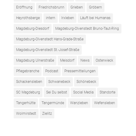
Eröffnung
Friedrichsbrunn
Grieben
Gröbern
Heyrothsberge
intern
Irxleben
Läuft bei Humanas
Magdeburg-Diesdorf
Magdeburg-Olvenstedt Bruno-Taut-Ring
Magdeburg-Olvenstedt Hans-Grade-Straße
Magdeburg-Olvenstedt St.-Josef-Straße
Magdeburg Ulnerstraße
Meisdorf
News
Osterwieck
Pflegebranche
Podcast
Pressemitteilungen
Schackensleben
Schwanebeck
Schönebeck
SC Magdeburg
Sei Du selbst
Social Media
Standorte
Tangerhütte
Tangermünde
Wanzleben
Wefensleben
Wolmirstedt
Zielitz