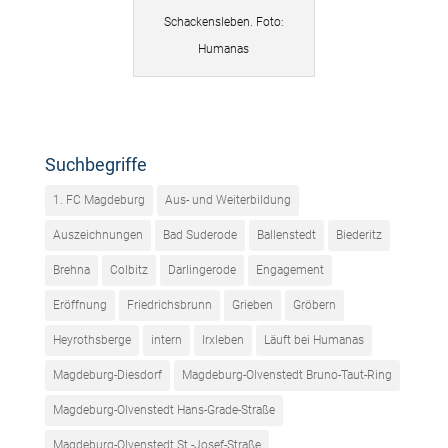
Schackensleben. Foto:
Humanas
Suchbegriffe
1. FC Magdeburg
Aus- und Weiterbildung
Auszeichnungen
Bad Suderode
Ballenstedt
Biederitz
Brehna
Colbitz
Darlingerode
Engagement
Eröffnung
Friedrichsbrunn
Grieben
Gröbern
Heyrothsberge
intern
Irxleben
Läuft bei Humanas
Magdeburg-Diesdorf
Magdeburg-Olvenstedt Bruno-Taut-Ring
Magdeburg-Olvenstedt Hans-Grade-Straße
Magdeburg-Olvenstedt St.-Josef-Straße