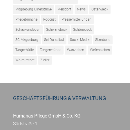
Magdeburg Ulnerstraße
Meisdorf
News
Osterwieck
Pflegebranche
Podcast
Pressemitteilungen
Schackensleben
Schwanebeck
Schönebeck
SC Magdeburg
Sei Du selbst
Social Media
Standorte
Tangerhütte
Tangermünde
Wanzleben
Wefensleben
Wolmirstedt
Zielitz
GESCHÄFTSFÜHRUNG & VERWALTUNG
Humanas Pflege GmbH & Co. KG
Südstraße 1