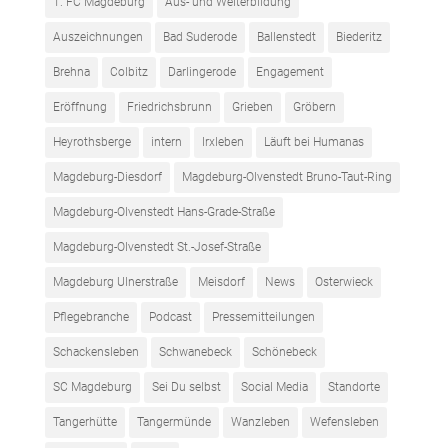
1. FC Magdeburg
Aus- und Weiterbildung
Auszeichnungen
Bad Suderode
Ballenstedt
Biederitz
Brehna
Colbitz
Darlingerode
Engagement
Eröffnung
Friedrichsbrunn
Grieben
Gröbern
Heyrothsberge
intern
Irxleben
Läuft bei Humanas
Magdeburg-Diesdorf
Magdeburg-Olvenstedt Bruno-Taut-Ring
Magdeburg-Olvenstedt Hans-Grade-Straße
Magdeburg-Olvenstedt St.-Josef-Straße
Magdeburg Ulnerstraße
Meisdorf
News
Osterwieck
Pflegebranche
Podcast
Pressemitteilungen
Schackensleben
Schwanebeck
Schönebeck
SC Magdeburg
Sei Du selbst
Social Media
Standorte
Tangerhütte
Tangermünde
Wanzleben
Wefensleben