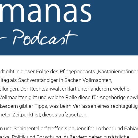
dt gibt in dieser Folge des Pflegepodcasts „Kastanienmännc
Alltag als Sachverständiger in Sachen Vollmachten,
llungen. Der Rechtsanwalt erklärt unter anderem, welche
ollmachten gibt und welche Rolle diese für Angehörige sow
ußerdem gibt er Tipps, was beim Verfassen eines rechtsgülti
eter Zeitpunkt ist, dieses aufzusetzen.
d Seniorenteller“ treffen sich Jennifer Lorbeer und Fabia
ks, Politik und Forschung. Außerdem geben zusätzliche