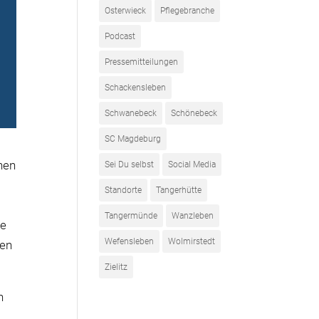
Osterwieck
Pflegebranche
Podcast
Pressemitteilungen
Schackensleben
Schwanebeck
Schönebeck
SC Magdeburg
hen
Sei Du selbst
Social Media
Standorte
Tangerhütte
Tangermünde
Wanzleben
ie
Wefensleben
Wolmirstedt
gen
Zielitz
n