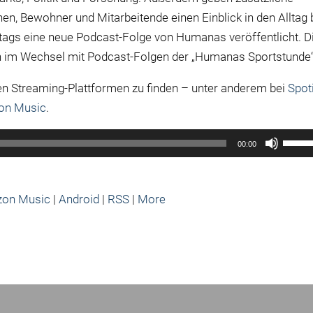
en, Bewohner und Mitarbeitende einen Einblick in den Alltag 
ags eine neue Podcast-Folge von Humanas veröffentlicht. D
 im Wechsel mit Podcast-Folgen der „Humanas Sportstunde“
en Streaming-Plattformen zu finden – unter anderem bei
Spot
on Music
.
Pfeilt
00:00
Hoch/
benut
um
on Music
|
Android
|
RSS
|
More
die
Lauts
zu
regel