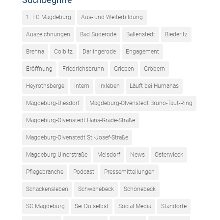
1. FC Magdeburg
Aus- und Weiterbildung
Auszeichnungen
Bad Suderode
Ballenstedt
Biederitz
Brehna
Colbitz
Darlingerode
Engagement
Eröffnung
Friedrichsbrunn
Grieben
Gröbern
Heyrothsberge
intern
Irxleben
Läuft bei Humanas
Magdeburg-Diesdorf
Magdeburg-Olvenstedt Bruno-Taut-Ring
Magdeburg-Olvenstedt Hans-Grade-Straße
Magdeburg-Olvenstedt St.-Josef-Straße
Magdeburg Ulnerstraße
Meisdorf
News
Osterwieck
Pflegebranche
Podcast
Pressemitteilungen
Schackensleben
Schwanebeck
Schönebeck
SC Magdeburg
Sei Du selbst
Social Media
Standorte