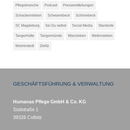
Pflegebranche
Podcast
Pressemitteilungen
Schackensleben
Schwanebeck
Schönebeck
SC Magdeburg
Sei Du selbst
Social Media
Standorte
Tangerhütte
Tangermünde
Wanzleben
Wefensleben
Wolmirstedt
Zielitz
GESCHÄFTSFÜHRUNG & VERWALTUNG
Humanas Pflege GmbH & Co. KG
Südstraße 1
39326 Colbitz