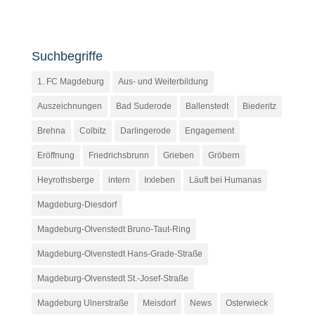
Suchbegriffe
1. FC Magdeburg
Aus- und Weiterbildung
Auszeichnungen
Bad Suderode
Ballenstedt
Biederitz
Brehna
Colbitz
Darlingerode
Engagement
Eröffnung
Friedrichsbrunn
Grieben
Gröbern
Heyrothsberge
intern
Irxleben
Läuft bei Humanas
Magdeburg-Diesdorf
Magdeburg-Olvenstedt Bruno-Taut-Ring
Magdeburg-Olvenstedt Hans-Grade-Straße
Magdeburg-Olvenstedt St.-Josef-Straße
Magdeburg Ulnerstraße
Meisdorf
News
Osterwieck