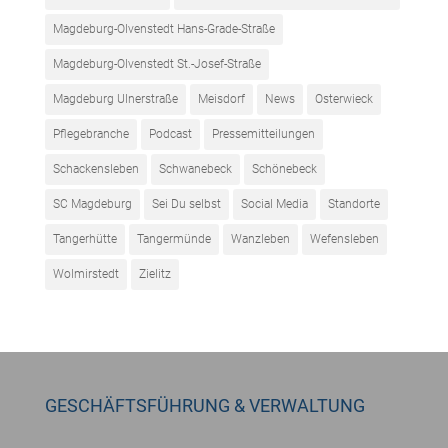
Magdeburg-Olvenstedt Hans-Grade-Straße
Magdeburg-Olvenstedt St.-Josef-Straße
Magdeburg Ulnerstraße
Meisdorf
News
Osterwieck
Pflegebranche
Podcast
Pressemitteilungen
Schackensleben
Schwanebeck
Schönebeck
SC Magdeburg
Sei Du selbst
Social Media
Standorte
Tangerhütte
Tangermünde
Wanzleben
Wefensleben
Wolmirstedt
Zielitz
GESCHÄFTSFÜHRUNG & VERWALTUNG