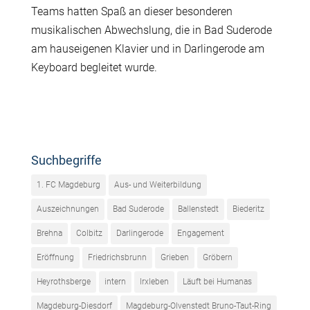
Teams hatten Spaß an dieser besonderen
musikalischen Abwechslung, die in Bad Suderode
am hauseigenen Klavier und in Darlingerode am
Keyboard begleitet wurde.
Suchbegriffe
1. FC Magdeburg
Aus- und Weiterbildung
Auszeichnungen
Bad Suderode
Ballenstedt
Biederitz
Brehna
Colbitz
Darlingerode
Engagement
Eröffnung
Friedrichsbrunn
Grieben
Gröbern
Heyrothsberge
intern
Irxleben
Läuft bei Humanas
Magdeburg-Diesdorf
Magdeburg-Olvenstedt Bruno-Taut-Ring