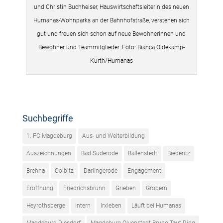
und Christin Buchheiser, Hauswirtschaftsleiterin des neuen
Humanas-Wohnparks an der Bahnhofstraße, verstehen sich
gut und freuen sich schon auf neue Bewohnerinnen und
Bewohner und Teammitglieder. Foto: Bianca Oldekamp-
Kurth/Humanas
Suchbegriffe
1. FC Magdeburg
Aus- und Weiterbildung
Auszeichnungen
Bad Suderode
Ballenstedt
Biederitz
Brehna
Colbitz
Darlingerode
Engagement
Eröffnung
Friedrichsbrunn
Grieben
Gröbern
Heyrothsberge
intern
Irxleben
Läuft bei Humanas