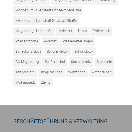
Magdeburg-Diesdorf
Magdeburg-Olvenstedt Bruno-Taut-Ring
Magdeburg-Olvenstedt Hans-Grade-Straße
Magdeburg-Olvenstedt St.-Josef-Straße
Magdeburg Ulnerstraße
Meisdorf
News
Osterwieck
Pflegebranche
Podcast
Pressemitteilungen
Schackensleben
Schwanebeck
Schönebeck
SC Magdeburg
Sei Du selbst
Social Media
Standorte
Tangerhütte
Tangermünde
Wanzleben
Wefensleben
Wolmirstedt
Zielitz
GESCHÄFTSFÜHRUNG & VERWALTUNG