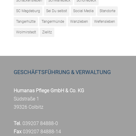
Schackensleben
Schwanebeck
Schönebeck
SC Magdeburg
Sei Du selbst
Social Media
Standorte
Tangerhütte
Tangermünde
Wanzleben
Wefensleben
Wolmirstedt
Zielitz
GESCHÄFTSFÜHRUNG & VERWALTUNG
Humanas Pflege GmbH & Co. KG
Südstraße 1
39326 Colbitz
Tel.
039207 84888-0
Fax
039207 84888-14