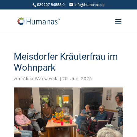
039207 84888-0
info@humanas.de
Meisdorfer Kräuterfrau im
Wohnpark
von
Alica Warsawski
|
20. Juni 2026