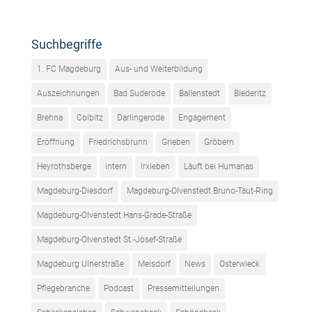
Suchbegriffe
1. FC Magdeburg
Aus- und Weiterbildung
Auszeichnungen
Bad Suderode
Ballenstedt
Biederitz
Brehna
Colbitz
Darlingerode
Engagement
Eröffnung
Friedrichsbrunn
Grieben
Gröbern
Heyrothsberge
intern
Irxleben
Läuft bei Humanas
Magdeburg-Diesdorf
Magdeburg-Olvenstedt Bruno-Taut-Ring
Magdeburg-Olvenstedt Hans-Grade-Straße
Magdeburg-Olvenstedt St.-Josef-Straße
Magdeburg Ulnerstraße
Meisdorf
News
Osterwieck
Pflegebranche
Podcast
Pressemitteilungen