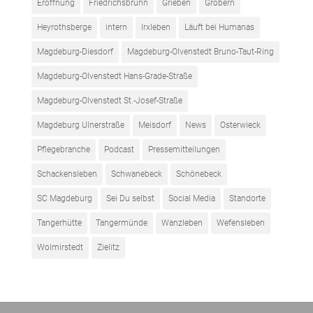
Eröffnung
Friedrichsbrunn
Grieben
Gröbern
Heyrothsberge
intern
Irxleben
Läuft bei Humanas
Magdeburg-Diesdorf
Magdeburg-Olvenstedt Bruno-Taut-Ring
Magdeburg-Olvenstedt Hans-Grade-Straße
Magdeburg-Olvenstedt St.-Josef-Straße
Magdeburg Ulnerstraße
Meisdorf
News
Osterwieck
Pflegebranche
Podcast
Pressemitteilungen
Schackensleben
Schwanebeck
Schönebeck
SC Magdeburg
Sei Du selbst
Social Media
Standorte
Tangerhütte
Tangermünde
Wanzleben
Wefensleben
Wolmirstedt
Zielitz