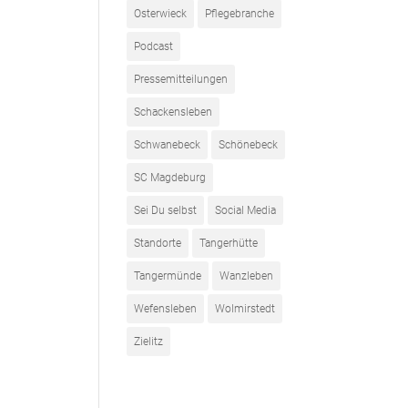
Osterwieck
Pflegebranche
Podcast
Pressemitteilungen
Schackensleben
Schwanebeck
Schönebeck
SC Magdeburg
Sei Du selbst
Social Media
Standorte
Tangerhütte
Tangermünde
Wanzleben
Wefensleben
Wolmirstedt
Zielitz