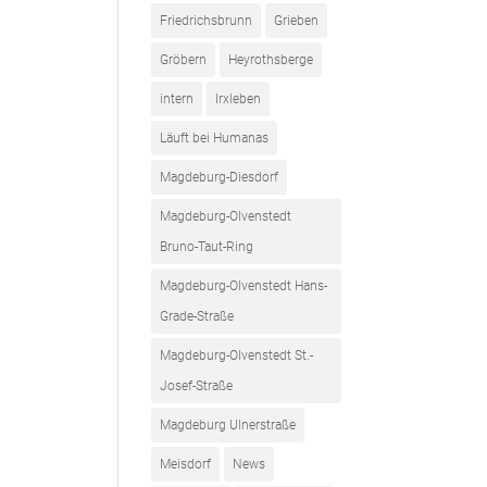
Friedrichsbrunn
Grieben
Gröbern
Heyrothsberge
intern
Irxleben
Läuft bei Humanas
Magdeburg-Diesdorf
Magdeburg-Olvenstedt
Bruno-Taut-Ring
Magdeburg-Olvenstedt Hans-
Grade-Straße
Magdeburg-Olvenstedt St.-
Josef-Straße
Magdeburg Ulnerstraße
Meisdorf
News