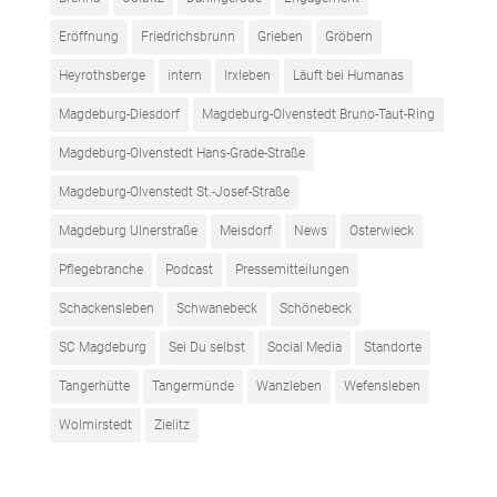
Eröffnung
Friedrichsbrunn
Grieben
Gröbern
Heyrothsberge
intern
Irxleben
Läuft bei Humanas
Magdeburg-Diesdorf
Magdeburg-Olvenstedt Bruno-Taut-Ring
Magdeburg-Olvenstedt Hans-Grade-Straße
Magdeburg-Olvenstedt St.-Josef-Straße
Magdeburg Ulnerstraße
Meisdorf
News
Osterwieck
Pflegebranche
Podcast
Pressemitteilungen
Schackensleben
Schwanebeck
Schönebeck
SC Magdeburg
Sei Du selbst
Social Media
Standorte
Tangerhütte
Tangermünde
Wanzleben
Wefensleben
Wolmirstedt
Zielitz