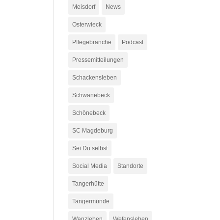
Meisdorf
News
Osterwieck
Pflegebranche
Podcast
Pressemitteilungen
Schackensleben
Schwanebeck
Schönebeck
SC Magdeburg
Sei Du selbst
Social Media
Standorte
Tangerhütte
Tangermünde
Wanzleben
Wefensleben