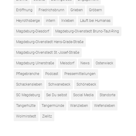
Eröffnung
Friedrichsbrunn
Grieben
Gröbern
Heyrothsberge
intern
Irxleben
Läuft bei Humanas
Magdeburg-Diesdorf
Magdeburg-Olvenstedt Bruno-Taut-Ring
Magdeburg-Olvenstedt Hans-Grade-Straße
Magdeburg-Olvenstedt St.-Josef-Straße
Magdeburg Ulnerstraße
Meisdorf
News
Osterwieck
Pflegebranche
Podcast
Pressemitteilungen
Schackensleben
Schwanebeck
Schönebeck
SC Magdeburg
Sei Du selbst
Social Media
Standorte
Tangerhütte
Tangermünde
Wanzleben
Wefensleben
Wolmirstedt
Zielitz