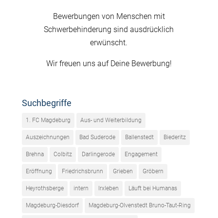
Bewerbungen von Menschen mit
Schwerbehinderung sind ausdrücklich
erwünscht.
Wir freuen uns auf Deine Bewerbung!
Suchbegriffe
1. FC Magdeburg
Aus- und Weiterbildung
Auszeichnungen
Bad Suderode
Ballenstedt
Biederitz
Brehna
Colbitz
Darlingerode
Engagement
Eröffnung
Friedrichsbrunn
Grieben
Gröbern
Heyrothsberge
intern
Irxleben
Läuft bei Humanas
Magdeburg-Diesdorf
Magdeburg-Olvenstedt Bruno-Taut-Ring