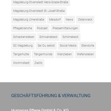
Magdeburg-Olvenstedt Hans-Grade-Straße
Magdeburg-Olvenstedt St.-Josef-Straße
Magdeburg Ulnerstraße
Meisdorf
News
Osterwieck
Pflegebranche
Podcast
Pressemitteilungen
Schackensleben
Schwanebeck
Schönebeck
SC Magdeburg
Sei Du selbst
Social Media
Standorte
Tangerhütte
Tangermünde
Wanzleben
Wefensleben
Wolmirstedt
Zielitz
GESCHÄFTSFÜHRUNG & VERWALTUNG
Humanas Pflege GmbH & Co. KG