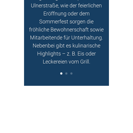
Ulnerstraße
, wie der feierlichen
Eröffnung oder dem
Sommerfest sorgen die
fröhliche Bewohnerschaft sowie
Mitarbeitende für Unterhaltung.
Nebenbei gibt es kulinarische
Highlights – z. B. Eis oder
Leckereien vom Grill.