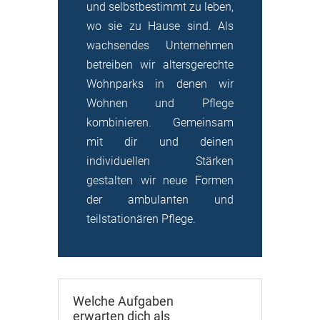
und selbstbestimmt zu leben,
wo sie zu Hause sind. Als
wachsendes Unternehmen
betreiben wir altersgerechte
Wohnparks in denen wir
Wohnen und Pflege
kombinieren. Gemeinsam
mit dir und deinen
individuellen Stärken
gestalten wir neue Formen
der ambulanten und
teilstationären Pflege.
Welche Aufgaben
erwarten dich als