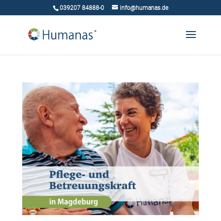
039207 84888-0
info@humanas.de