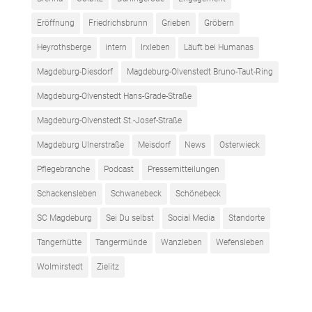
Eröffnung
Friedrichsbrunn
Grieben
Gröbern
Heyrothsberge
intern
Irxleben
Läuft bei Humanas
Magdeburg-Diesdorf
Magdeburg-Olvenstedt Bruno-Taut-Ring
Magdeburg-Olvenstedt Hans-Grade-Straße
Magdeburg-Olvenstedt St.-Josef-Straße
Magdeburg Ulnerstraße
Meisdorf
News
Osterwieck
Pflegebranche
Podcast
Pressemitteilungen
Schackensleben
Schwanebeck
Schönebeck
SC Magdeburg
Sei Du selbst
Social Media
Standorte
Tangerhütte
Tangermünde
Wanzleben
Wefensleben
Wolmirstedt
Zielitz