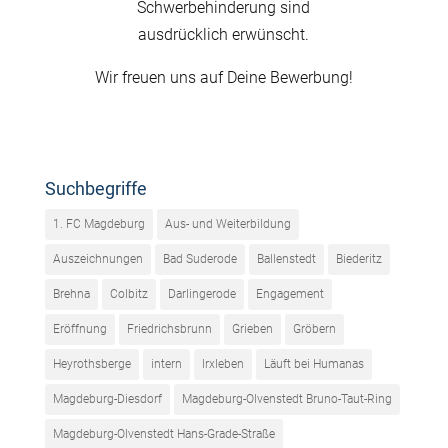
Schwerbehinderung sind
ausdrücklich erwünscht.
Wir freuen uns auf Deine Bewerbung!
Suchbegriffe
1. FC Magdeburg
Aus- und Weiterbildung
Auszeichnungen
Bad Suderode
Ballenstedt
Biederitz
Brehna
Colbitz
Darlingerode
Engagement
Eröffnung
Friedrichsbrunn
Grieben
Gröbern
Heyrothsberge
intern
Irxleben
Läuft bei Humanas
Magdeburg-Diesdorf
Magdeburg-Olvenstedt Bruno-Taut-Ring
Magdeburg-Olvenstedt Hans-Grade-Straße