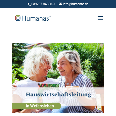
039207 84888-0
info@humanas.de