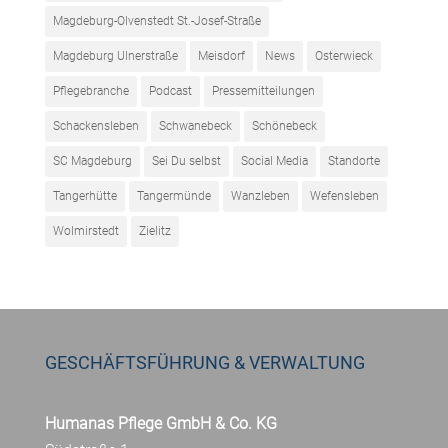
Magdeburg-Olvenstedt St.-Josef-Straße
Magdeburg Ulnerstraße
Meisdorf
News
Osterwieck
Pflegebranche
Podcast
Pressemitteilungen
Schackensleben
Schwanebeck
Schönebeck
SC Magdeburg
Sei Du selbst
Social Media
Standorte
Tangerhütte
Tangermünde
Wanzleben
Wefensleben
Wolmirstedt
Zielitz
GESCHÄFTSFÜHRUNG & VERWALTUNG
Humanas Pflege GmbH & Co. KG