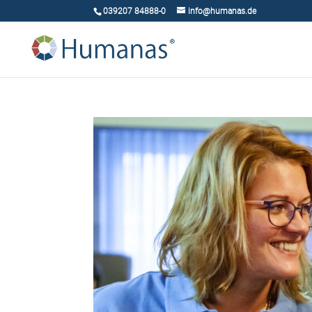
039207 84888-0
info@humanas.de