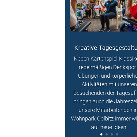
Kreative Tagesgestalt
Neben Kartenspiel-Klassik
regelmäßigen Denksport
Übungen und körperlich
Aktivitäten mit unseren
Besuchenden der Tagespf
bringen auch die Jahresze
unsere Mitarbeitenden 
Wohnpark Colbitz immer w
auf neue Ideen.