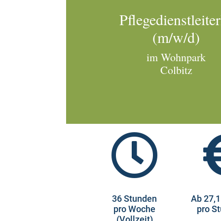
Pflegedienstleite
(m/w/d)
im Wohnpark
Colbitz

36 Stunden
Ab 27,1
pro Woche
pro S
(Vollzeit)