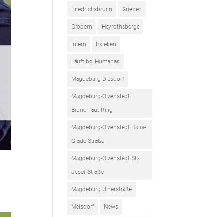
Friedrichsbrunn
Grieben
Gröbern
Heyrothsberge
intern
Irxleben
Läuft bei Humanas
Magdeburg-Diesdorf
Magdeburg-Olvenstedt
Bruno-Taut-Ring
Magdeburg-Olvenstedt Hans-
Grade-Straße
Magdeburg-Olvenstedt St.-
Josef-Straße
Magdeburg Ulnerstraße
Meisdorf
News