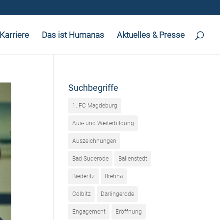
Karriere
Das ist Humanas
Aktuelles & Presse
Suchbegriffe
1. FC Magdeburg
Aus- und Weiterbildung
Auszeichnungen
Bad Suderode
Ballenstedt
Biederitz
Brehna
Colbitz
Darlingerode
Engagement
Eröffnung