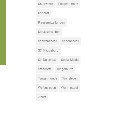
Osterwieck
Pflegebranche
Podcast
Pressemitteilungen
Schackensleben
Schwanebeck
Schönebeck
SC Magdeburg
Sei Du selbst
Social Media
Standorte
Tangerhütte
Tangermünde
Wanzleben
Wefensleben
Wolmirstedt
Zielitz