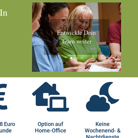
rIn
Entwickle Dein
Team weiter



8 Euro
Option auf
Keine
tunde
Home-Office
Wochenend- &
Nachtdienste