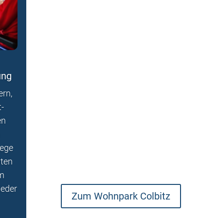
ung
ern,
-
en
lege
iten
im
ieder
Zum Wohnpark Colbitz