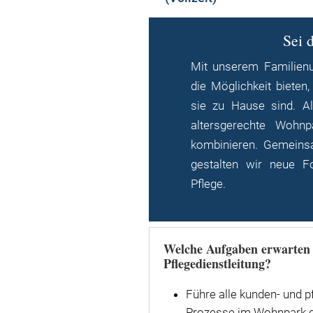
Sei 
Mit unserem Familien
die Möglichkeit biete
sie zu Hause sind. A
altersgerechte Woh
kombinieren. Gemeinsa
gestalten wir neue Fo
Pflege.
Welche Aufgaben erwarten 
Pflegedienstleitung?
Führe alle kunden- und p
Prozesse im Wohnpark d