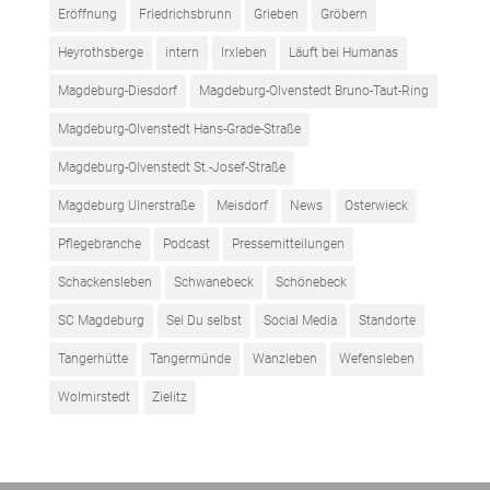
Eröffnung
Friedrichsbrunn
Grieben
Gröbern
Heyrothsberge
intern
Irxleben
Läuft bei Humanas
Magdeburg-Diesdorf
Magdeburg-Olvenstedt Bruno-Taut-Ring
Magdeburg-Olvenstedt Hans-Grade-Straße
Magdeburg-Olvenstedt St.-Josef-Straße
Magdeburg Ulnerstraße
Meisdorf
News
Osterwieck
Pflegebranche
Podcast
Pressemitteilungen
Schackensleben
Schwanebeck
Schönebeck
SC Magdeburg
Sei Du selbst
Social Media
Standorte
Tangerhütte
Tangermünde
Wanzleben
Wefensleben
Wolmirstedt
Zielitz