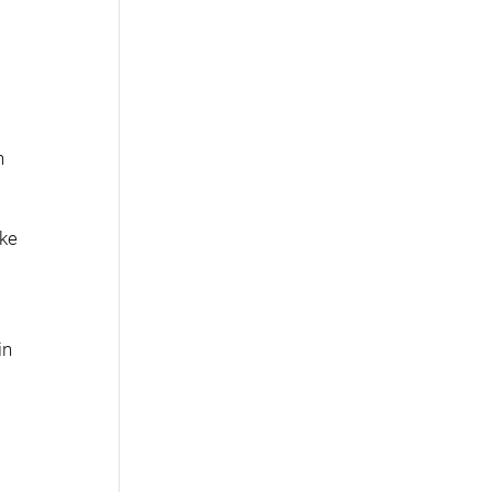
n
cke
in