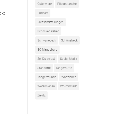
Osterwieck
Pflegebranche
ckt
Podcast
Pressemitteilungen
Schackensleben
Schwanebeck
Schönebeck
SC Magdeburg
Sei Du selbst
Social Media
Standorte
Tangerhütte
Tangermünde
Wanzleben
Wefensleben
Wolmirstedt
Zielitz