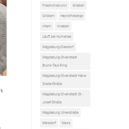
Friedrichsbrunn
Grieben
Gröbern
Heyrothsberge
intern
Irxleben
Läuft bei Humanas
Magdeburg-Diesdorf
Magdeburg-Olvenstedt
Bruno-Taut-Ring
Magdeburg-Olvenstedt Hans-
Grade-Straße
rk
Magdeburg-Olvenstedt St.-
Josef-Straße
Magdeburg Ulnerstraße
Meisdorf
News
e