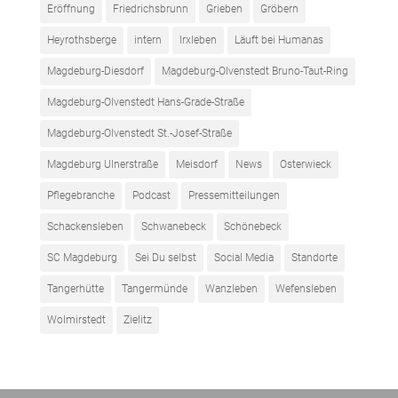
Eröffnung
Friedrichsbrunn
Grieben
Gröbern
Heyrothsberge
intern
Irxleben
Läuft bei Humanas
Magdeburg-Diesdorf
Magdeburg-Olvenstedt Bruno-Taut-Ring
Magdeburg-Olvenstedt Hans-Grade-Straße
Magdeburg-Olvenstedt St.-Josef-Straße
Magdeburg Ulnerstraße
Meisdorf
News
Osterwieck
Pflegebranche
Podcast
Pressemitteilungen
Schackensleben
Schwanebeck
Schönebeck
SC Magdeburg
Sei Du selbst
Social Media
Standorte
Tangerhütte
Tangermünde
Wanzleben
Wefensleben
Wolmirstedt
Zielitz