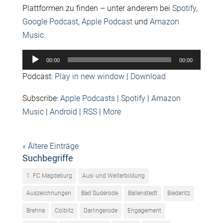
Plattformen zu finden – unter anderem bei
Spotify
,
Google Podcast
,
Apple Podcast
und
Amazon
Music
.
Audio-
00:00
00:00
Player
Podcast:
Play in new window
|
Download
Subscribe:
Apple Podcasts
|
Spotify
|
Amazon
Music
|
Android
|
RSS
|
More
« Ältere Einträge
Suchbegriffe
1. FC Magdeburg
Aus- und Weiterbildung
Auszeichnungen
Bad Suderode
Ballenstedt
Biederitz
Brehna
Colbitz
Darlingerode
Engagement