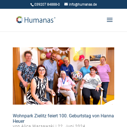
039207 84888-0
info@humanas.de
Wohnpark Zielitz feiert 100. Geburtstag von Hanna
Heuer
von
Alica Warsawski
|
22. Juni 2024