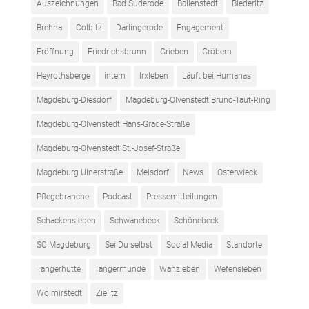
Auszeichnungen
Bad Suderode
Ballenstedt
Biederitz
Brehna
Colbitz
Darlingerode
Engagement
Eröffnung
Friedrichsbrunn
Grieben
Gröbern
Heyrothsberge
intern
Irxleben
Läuft bei Humanas
Magdeburg-Diesdorf
Magdeburg-Olvenstedt Bruno-Taut-Ring
Magdeburg-Olvenstedt Hans-Grade-Straße
Magdeburg-Olvenstedt St.-Josef-Straße
Magdeburg Ulnerstraße
Meisdorf
News
Osterwieck
Pflegebranche
Podcast
Pressemitteilungen
Schackensleben
Schwanebeck
Schönebeck
SC Magdeburg
Sei Du selbst
Social Media
Standorte
Tangerhütte
Tangermünde
Wanzleben
Wefensleben
Wolmirstedt
Zielitz