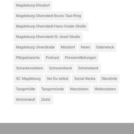
Magdeburg-Diesdorf
Magdeburg-Olvenstedt Bruno-Taut-Ring
Magdeburg-Olvenstedt Hans-Grade-Straße
Magdeburg-Olvenstedt St.-Josef-Straße
Magdeburg Ulnerstraße
Meisdorf
News
Osterwieck
Pflegebranche
Podcast
Pressemitteilungen
Schackensleben
Schwanebeck
Schönebeck
SC Magdeburg
Sei Du selbst
Social Media
Standorte
Tangerhütte
Tangermünde
Wanzleben
Wefensleben
Wolmirstedt
Zielitz