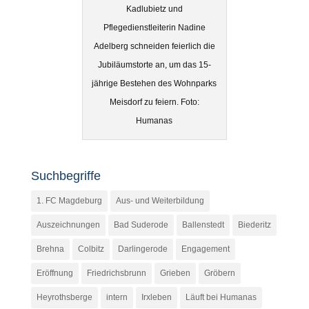
Kadlubietz und
Pflegedienstleiterin Nadine
Adelberg schneiden feierlich die
Jubiläumstorte an, um das 15-
jährige Bestehen des Wohnparks
Meisdorf zu feiern. Foto:
Humanas
Suchbegriffe
1. FC Magdeburg
Aus- und Weiterbildung
Auszeichnungen
Bad Suderode
Ballenstedt
Biederitz
Brehna
Colbitz
Darlingerode
Engagement
Eröffnung
Friedrichsbrunn
Grieben
Gröbern
Heyrothsberge
intern
Irxleben
Läuft bei Humanas