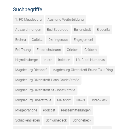
Suchbegriffe
1. FC Magdeburg
Aus- und Weiterbildung
Auszeichnungen
Bad Suderode
Ballenstedt
Biederitz
Brehna
Colbitz
Darlingerode
Engagement
Eröffnung
Friedrichsbrunn
Grieben
Gröbern
Heyrothsberge
intern
Irxleben
Läuft bei Humanas
Magdeburg-Diesdorf
Magdeburg-Olvenstedt Bruno-Taut-Ring
Magdeburg-Olvenstedt Hans-Grade-Straße
Magdeburg-Olvenstedt St.-Josef-Straße
Magdeburg Ulnerstraße
Meisdorf
News
Osterwieck
Pflegebranche
Podcast
Pressemitteilungen
Schackensleben
Schwanebeck
Schönebeck