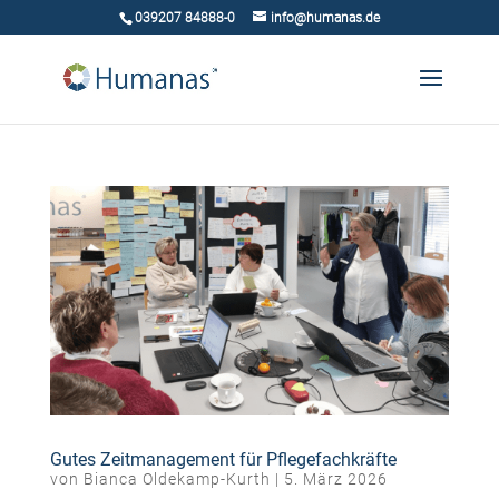
039207 84888-0
info@humanas.de
Gutes Zeitmanagement für Pflegefachkräfte
von
Bianca Oldekamp-Kurth
|
5. März 2026