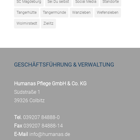
SC Magdeburg
Sei Du selbst
Social Media
Standorte
Tangerhütte
Tangermünde
Wanzleben
Wefensleben
Wolmirstedt
Zielitz
GESCHÄFTSFÜHRUNG & VERWALTUNG
Humanas Pflege GmbH & Co. KG
Südstraße 1
39326 Colbitz
Tel.
039207 84888-0
Fax
039207 84888-14
E-Mail
info@humanas.de