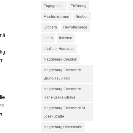
Engagement
Eröffnung
Friedrichsbrunn
Grieben
Gröbern
Heyrothsberge
mit
intern
Irxleben
Läuft bei Humanas
ig,
im
Magdeburg-Diesdorf
Magdeburg-Olvenstedt
Bruno-Taut-Ring
Magdeburg-Olvenstedt
die
Hans-Grade-Straße
ne
Magdeburg-Olvenstedt St.-
er
Josef-Straße
Magdeburg Ulnerstraße