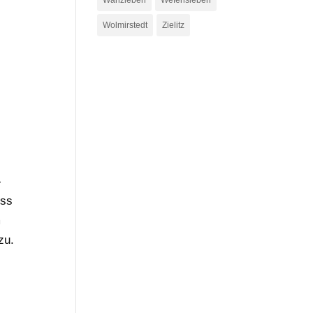
Wanzleben
Wefensleben
Wolmirstedt
Zielitz
-
uss
m
zu.