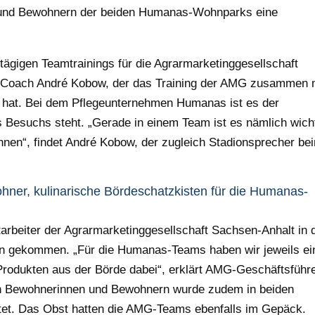
und Bewohnern der beiden Humanas-Wohnparks eine
ägigen Teamtrainings für die Agrarmarketinggesellschaft
und Coach André Kobow, der das Training der AMG zusammen 
rt hat. Bei dem Pflegeunternehmen Humanas ist es der
s Besuchs steht. „Gerade in einem Team ist es nämlich wicht
nen“, findet André Kobow, der zugleich Stadionsprecher be
ner, kulinarische Bördeschatzkisten für die Humanas-
arbeiter der Agrarmarketinggesellschaft Sachsen-Anhalt in 
en gekommen. „Für die Humanas-Teams haben wir jeweils ei
Produkten aus der Börde dabei“, erklärt AMG-Geschäftsführ
den Bewohnerinnen und Bewohnern wurde zudem in beiden
itet. Das Obst hatten die AMG-Teams ebenfalls im Gepäck.