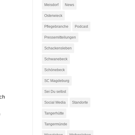
Meisdorf
News
Osterwieck
Pflegebranche
Podcast
Pressemitteilungen
Schackensleben
Schwanebeck
Schönebeck
SC Magdeburg
Sei Du selbst
ich
Social Media
Standorte
n
Tangerhütte
Tangermünde