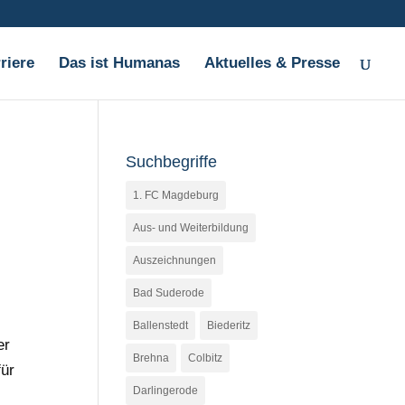
riere
Das ist Humanas
Aktuelles & Presse
Suchbegriffe
1. FC Magdeburg
Aus- und Weiterbildung
Auszeichnungen
Bad Suderode
Ballenstedt
Biederitz
er
Brehna
Colbitz
für
Darlingerode