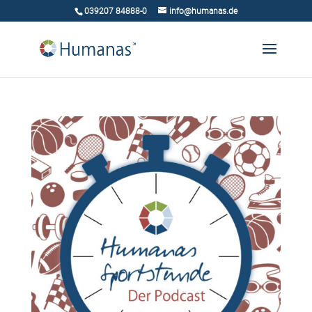
039207 84888-0
info@humanas.de