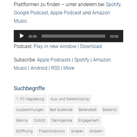
Plattformen zu finden – unter anderem bei
Spotify
,
Google Podcast
,
Apple Podcast
und
Amazon
Music
.
Audio-
00:00
00:00
Player
Podcast:
Play in new window
|
Download
Subscribe:
Apple Podcasts
|
Spotify
|
Amazon
Music
|
Android
|
RSS
|
More
Suchbegriffe
1. FC Magdeburg
Aus- und Weiterbildung
Auszeichnungen
Bad Suderode
Ballenstedt
Biederitz
Brehna
Colbitz
Darlingerode
Engagement
Eröffnung
Friedrichsbrunn
Grieben
Gröbern