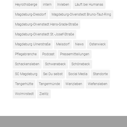
Heyrothsberge
intern
Irxleben
Läuft bei Humanas
Magdeburg-Diesdorf
Magdeburg-Olvenstedt Bruno-Taut-Ring
Magdeburg-Olvenstedt Hans-Grade-Straße
Magdeburg-Olvenstedt St.-Josef-Straße
Magdeburg Ulnerstraße
Meisdorf
News
Osterwieck
Pflegebranche
Podcast
Pressemitteilungen
Schackensleben
Schwanebeck
Schönebeck
SC Magdeburg
Sei Du selbst
Social Media
Standorte
Tangerhütte
Tangermünde
Wanzleben
Wefensleben
Wolmirstedt
Zielitz