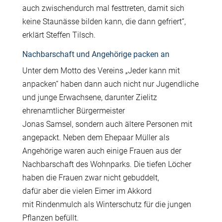
auch zwischendurch mal festtreten, damit sich
keine Staun
ä
sse bilden kann, die dann gefriert“,
erkl
ä
rt Steffen Tilsch.
Nachbarschaft und Angehörige packen an
Unter dem Motto des Vereins
„
Jeder kann mit
anpacken
“
haben dann auch nicht nur Jugen
dliche
und junge Erwachsene,
darunter Zielitz
ehrenamtlicher B
ü
rgermeister
Jonas
Samsel, sondern auch
ä
ltere Personen mit
angepackt. Neben dem Ehepaar M
ü
ller als
Angeh
ö
rige waren auch einige Frauen aus der
Nachbarschaft des Wohnparks. Die tiefen L
ö
cher
haben die Frauen zwar nicht gebuddelt,
daf
ü
r aber die vielen Eimer im Akkord
mit Rindenmulch als Winterschutz f
ü
r die jungen
Pflanzen bef
ü
llt.