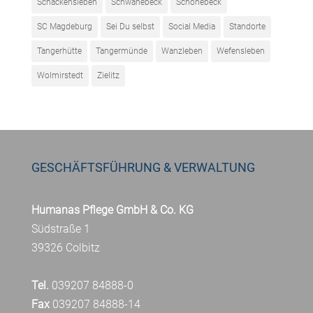
Schackensleben
Schwanebeck
Schönebeck
SC Magdeburg
Sei Du selbst
Social Media
Standorte
Tangerhütte
Tangermünde
Wanzleben
Wefensleben
Wolmirstedt
Zielitz
GESCHÄFTSFÜHRUNG & VERWALTUNG
Humanas Pflege GmbH & Co. KG
Südstraße 1
39326 Colbitz
Tel.
039207 84888-0
Fax
039207 84888-14