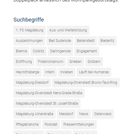
Suchbegriffe
1. FC Magdeburg
Aus- und Weiterbildung
Auszeichnungen
Bad Suderode
Ballenstedt
Biederitz
Brehna
Colbitz
Darlingerode
Engagement
Eröffnung
Friedrichsbrunn
Grieben
Gröbern
Heyrothsberge
intern
Irxleben
Läuft bei Humanas
Magdeburg-Diesdorf
Magdeburg-Olvenstedt Bruno-Taut-Ring
Magdeburg-Olvenstedt Hans-Grade-Straße
Magdeburg-Olvenstedt St.-Josef-Straße
Magdeburg Ulnerstraße
Meisdorf
News
Osterwieck
Pflegebranche
Podcast
Pressemitteilungen