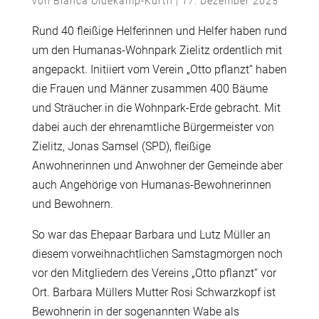
von
Bianca Oldekamp-Kurth
|
17. Dezember 2025
Rund 40 flei
ß
ige Helferinnen und Helfer haben rund
um den Humanas-Wohnpark Zielitz ordentlich mit
angepackt. Initiiert vom Verein „Otto pflanzt“ haben
die Frauen und M
ä
nner zusammen 400 B
ä
ume
und Str
ä
ucher in die Wohnpark-Erde gebracht. Mit
dabei auch der ehrenamtliche B
ü
rgermeister von
Zielitz, Jonas Samsel (SPD), flei
ß
ige
Anwohnerinnen und Anwohner der Gemeinde aber
auch Angeh
ö
rige von Humanas-Bewohnerinnen
und Bewohnern.
So war das Ehepaar Barbara und Lutz M
ü
ller an
diesem vorweihnachtlichen Samstagmorgen noch
vor den Mitgliedern des Vereins „Otto pflanzt“ vor
Ort. Barbara M
ü
llers Mutter Rosi Schwarzkopf ist
Bewohnerin in der sogenannten Wabe als