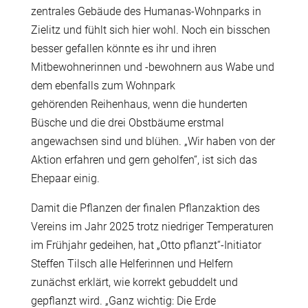
zentrales Geb
ä
ude des Humanas-Wohnparks in
Zielitz und f
ü
hlt sich hier wohl. Noch ein bisschen
besser gefallen k
ö
nnte es ihr und ihren
Mitbewohnerinnen und -bewohnern aus Wabe und
dem ebenfalls zum Wohnpark
geh
ö
renden Reihenhaus, wenn die hunderten
B
ü
sche und die drei Obstb
ä
ume erstmal
angewachsen sind und bl
ü
hen. „Wir haben von der
Aktion erfahren und gern geholfen“, ist sich das
Ehepaar einig.
Damit die Pflanzen der finalen Pflanzaktion des
Vereins im Jahr 2025 trotz niedriger Temperaturen
im Fr
ü
hjahr gedeihen, hat „Otto pflanzt“-Initiator
Steffen Tilsch alle Helferinnen und Helfern
zun
ä
chst erkl
ä
rt, wie korrekt gebuddelt und
gepflanzt wird. „Ganz wichtig: Die Erde