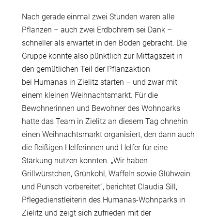
Nach gerade einmal zwei Stunden waren alle
Pflanzen – auch zwei Erdbohrern sei Dank –
schneller als erwartet in den Boden gebracht. Die
Gruppe konnte also p
ü
nktlich zur Mittagszeit in
den gem
ü
tlichen Teil der Pflanzaktion
bei Humanas in Zielitz starten – und zwar mit
einem kleinen Weihnachtsmarkt. F
ü
r die
Bewohnerinnen und Bewohner des Wohnparks
hatte das Team in Zielitz an diesem Tag ohnehin
einen Weihnachtsmarkt organisiert, den dann auch
die flei
ß
igen Helferinnen und Helfer f
ü
r eine
St
ä
rkung nutzen konnten. „Wir haben
Grillw
ü
rstchen, Gr
ü
nkohl, Waffeln sowie Gl
ü
hwein
und Punsch vorbereitet“, berichtet Claudia Sill,
Pflegedienstleiterin des Humanas-Wohnparks in
Zielitz und zeigt sich zufrieden mit der