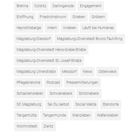
Brehna
Colbitz
Darlingerode
Engagement
Eröffnung
Friedrichsbrunn
Grieben
Gröbern
Heyrothsberge
intern
Irxleben
Läuft bei Humanas
Magdeburg-Diesdorf
Magdeburg-Olvenstedt Bruno-Taut-Ring
Magdeburg-Olvenstedt Hans-Grade-Straße
Magdeburg-Olvenstedt St.-Josef-Straße
Magdeburg Ulnerstraße
Meisdorf
News
Osterwieck
Pflegebranche
Podcast
Pressemitteilungen
Schackensleben
Schwanebeck
Schönebeck
SC Magdeburg
Sei Du selbst
Social Media
Standorte
Tangerhütte
Tangermünde
Wanzleben
Wefensleben
Wolmirstedt
Zielitz