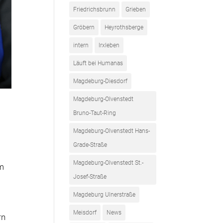
Friedrichsbrunn
Grieben
Gröbern
Heyrothsberge
intern
Irxleben
Läuft bei Humanas
Magdeburg-Diesdorf
Magdeburg-Olvenstedt
Bruno-Taut-Ring
Magdeburg-Olvenstedt Hans-
Grade-Straße
Magdeburg-Olvenstedt St.-
im
Josef-Straße
r
Magdeburg Ulnerstraße
Meisdorf
News
rn