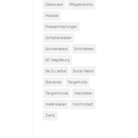
Osterwieck
Pflegebranche
Podcast
Pressemitteilungen
Schackensleben
Schwanebeck
Schönebeck
SC Magdeburg
Sei Du selbst
Social Media
Standorte
Tangerhütte
Tangermünde
Wanzleben
Wefensleben
Wolmirstedt
Zielitz