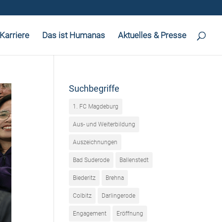
Karriere
Das ist Humanas
Aktuelles & Presse
Suchbegriffe
1. FC Magdeburg
Aus- und Weiterbildung
Auszeichnungen
Bad Suderode
Ballenstedt
Biederitz
Brehna
Colbitz
Darlingerode
Engagement
Eröffnung