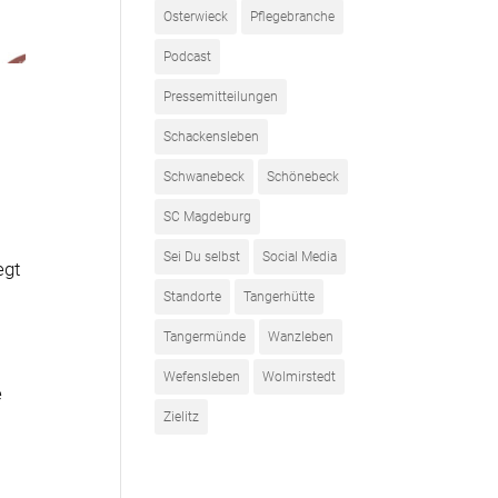
Osterwieck
Pflegebranche
Podcast
Pressemitteilungen
Schackensleben
Schwanebeck
Schönebeck
SC Magdeburg
Sei Du selbst
Social Media
egt
Standorte
Tangerhütte
Tangermünde
Wanzleben
Wefensleben
Wolmirstedt
e
Zielitz