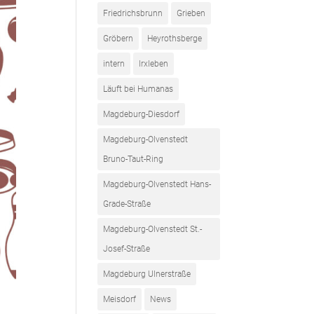
Friedrichsbrunn
Grieben
Gröbern
Heyrothsberge
intern
Irxleben
Läuft bei Humanas
Magdeburg-Diesdorf
Magdeburg-Olvenstedt
Bruno-Taut-Ring
Magdeburg-Olvenstedt Hans-
Grade-Straße
Magdeburg-Olvenstedt St.-
Josef-Straße
Magdeburg Ulnerstraße
Meisdorf
News