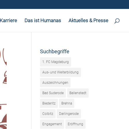
Karriere
Das ist Humanas
Aktuelles & Presse
Suchbegriffe
1. FC Magdeburg
Aus- und Weiterbildung
Auszeichnungen
Bad Suderode
Ballenstedt
Biederitz
Brehna
Colbitz
Darlingerode
Engagement
Eröffnung