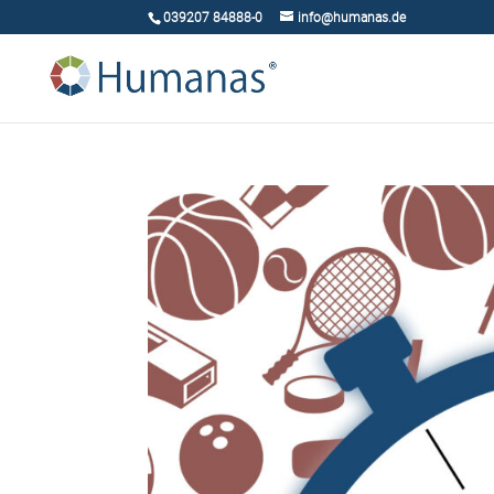
039207 84888-0
info@humanas.de