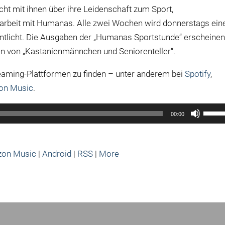
ht mit ihnen über ihre Leidenschaft zum Sport,
rbeit mit Humanas. Alle zwei Wochen wird donnerstags ein
ntlicht. Die Ausgaben der „Humanas Sportstunde“ erscheine
n von „Kastanienmännchen und Seniorenteller“.
reaming-Plattformen zu finden – unter anderem bei
Spotify
,
on Music
.
Pfeilt
00:00
Hoch/
benut
um
on Music
|
Android
|
RSS
|
More
die
Lauts
zu
regel