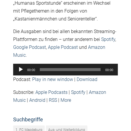
„Humanas Sportstunde“ erscheinen im Wechsel
mit Pflegethemen in den Folgen von
„Kastanienmännchen und Seniorenteller“.
Die Ausgaben sind bei allen bekannten Streaming-
Plattformen zu finden – unter anderem bei
Spotify
,
Google Podcast
,
Apple Podcast
und
Amazon
Music
.
Audio-
00:00
00:00
Player
Podcast:
Play in new window
|
Download
Subscribe:
Apple Podcasts
|
Spotify
|
Amazon
Music
|
Android
|
RSS
|
More
Suchbegriffe
1. FC Magdeburg
Aus- und Weiterbildung