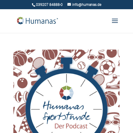
039207 84888-0
info@humanas.de