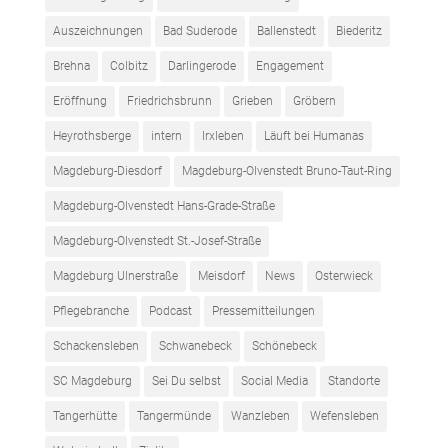
Auszeichnungen
Bad Suderode
Ballenstedt
Biederitz
Brehna
Colbitz
Darlingerode
Engagement
Eröffnung
Friedrichsbrunn
Grieben
Gröbern
Heyrothsberge
intern
Irxleben
Läuft bei Humanas
Magdeburg-Diesdorf
Magdeburg-Olvenstedt Bruno-Taut-Ring
Magdeburg-Olvenstedt Hans-Grade-Straße
Magdeburg-Olvenstedt St.-Josef-Straße
Magdeburg Ulnerstraße
Meisdorf
News
Osterwieck
Pflegebranche
Podcast
Pressemitteilungen
Schackensleben
Schwanebeck
Schönebeck
SC Magdeburg
Sei Du selbst
Social Media
Standorte
Tangerhütte
Tangermünde
Wanzleben
Wefensleben