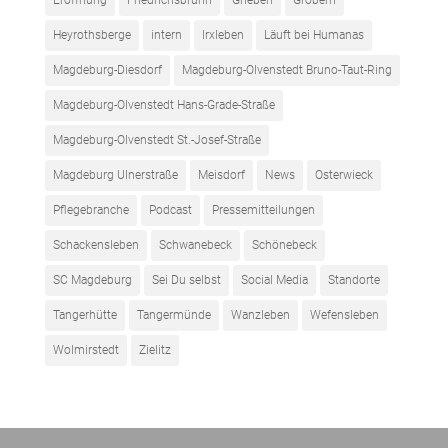
Eröffnung
Friedrichsbrunn
Grieben
Gröbern
Heyrothsberge
intern
Irxleben
Läuft bei Humanas
Magdeburg-Diesdorf
Magdeburg-Olvenstedt Bruno-Taut-Ring
Magdeburg-Olvenstedt Hans-Grade-Straße
Magdeburg-Olvenstedt St.-Josef-Straße
Magdeburg Ulnerstraße
Meisdorf
News
Osterwieck
Pflegebranche
Podcast
Pressemitteilungen
Schackensleben
Schwanebeck
Schönebeck
SC Magdeburg
Sei Du selbst
Social Media
Standorte
Tangerhütte
Tangermünde
Wanzleben
Wefensleben
Wolmirstedt
Zielitz