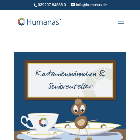
039207 84888-0
info@humanas.de