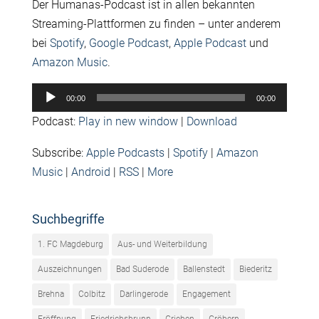
Der Humanas-Podcast ist in allen bekannten
Streaming-Plattformen zu finden – unter anderem
bei
Spotify
,
Google Podcast
,
Apple Podcast
und
Amazon Music
.
Audio-
00:00
00:00
Player
Podcast:
Play in new window
|
Download
Subscribe:
Apple Podcasts
|
Spotify
|
Amazon
Music
|
Android
|
RSS
|
More
Suchbegriffe
1. FC Magdeburg
Aus- und Weiterbildung
Auszeichnungen
Bad Suderode
Ballenstedt
Biederitz
Brehna
Colbitz
Darlingerode
Engagement