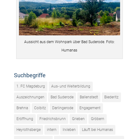
Aussicht aus dem Wohnpark über Bad Suderode. Foto:
Humanas
Suchbegriffe
1. FC Magdeburg
Aus- und Weiterbildung
Auszeichnungen
Bad Suderode
Ballenstedt
Biederitz
Brehna
Colbitz
Darlingerode
Engagement
Eröffnung
Friedrichsbrunn
Grieben
Gröbern
Heyrothsberge
intern
Irxleben
Läuft bei Humanas