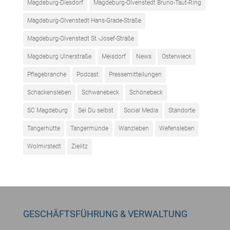
Magdeburg-Diesdorf
Magdeburg-Olvenstedt Bruno-Taut-Ring
Magdeburg-Olvenstedt Hans-Grade-Straße
Magdeburg-Olvenstedt St.-Josef-Straße
Magdeburg Ulnerstraße
Meisdorf
News
Osterwieck
Pflegebranche
Podcast
Pressemitteilungen
Schackensleben
Schwanebeck
Schönebeck
SC Magdeburg
Sei Du selbst
Social Media
Standorte
Tangerhütte
Tangermünde
Wanzleben
Wefensleben
Wolmirstedt
Zielitz
GESCHÄFTSFÜHRUNG & VERWALTUNG