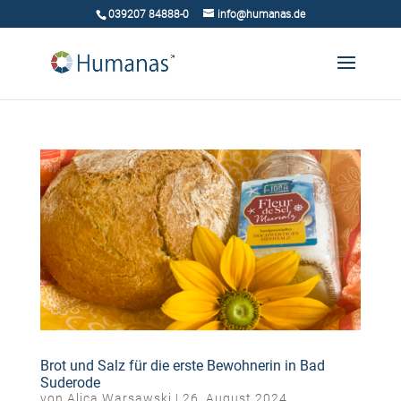
039207 84888-0
info@humanas.de
Brot und Salz für die erste Bewohnerin in Bad
Suderode
von
Alica Warsawski
|
26. August 2024