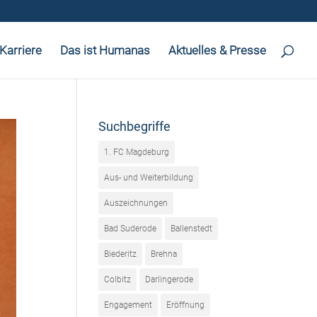
Karriere
Das ist Humanas
Aktuelles & Presse
Suchbegriffe
1. FC Magdeburg
Aus- und Weiterbildung
Auszeichnungen
Bad Suderode
Ballenstedt
Biederitz
Brehna
Colbitz
Darlingerode
Engagement
Eröffnung