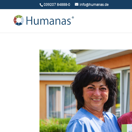
039207 84888-0
info@humanas.de