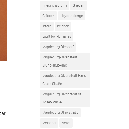
Friedrichsbrunn
Grieben
Gröbern
Heyrothsberge
intern
Irxleben
Läuft bei Humanas
Magdeburg-Diesdorf
Magdeburg-Olvenstedt
Bruno-Taut-Ring
Magdeburg-Olvenstedt Hans-
Grade-Straße
Magdeburg-Olvenstedt St.-
Josef-Straße
bar,
Magdeburg Ulnerstraße
Meisdorf
News