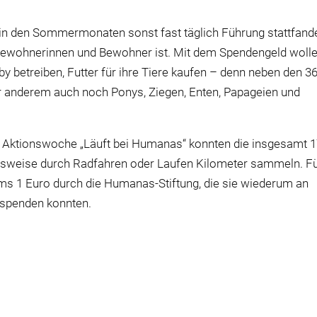
o in den Sommermonaten sonst fast täglich Führung stattfand
e Bewohnerinnen und Bewohner ist. Mit dem Spendengeld woll
y betreiben, Futter für ihre Tiere kaufen – denn neben den 3
r anderem auch noch Ponys, Ziegen, Enten, Papageien und
 Aktionswoche „Läuft bei Humanas“ konnten die insgesamt 
lsweise durch Radfahren oder Laufen Kilometer sammeln. F
eams 1 Euro durch die Humanas-Stiftung, die sie wiederum an
l spenden konnten.