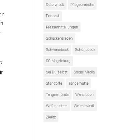
Osterwieck
Pflegebranche
en
Podcast
en
Pressemitteilungen
6
Schackensleben
Schwanebeck
Schönebeck
SC Magdeburg
17
ür
Sei Du selbst
Social Media
Standorte
Tangerhütte
Tangermünde
Wanzleben
Wefensleben
Wolmirstedt
Zielitz