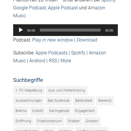
Google Podcast
,
Apple Podcast
und
Amazon
Music
.
Audio-
00:00
00:00
Player
Podcast:
Play in new window
|
Download
Subscribe:
Apple Podcasts
|
Spotify
|
Amazon
Music
|
Android
|
RSS
|
More
Suchbegriffe
1. FC Magdeburg
Aus- und Weiterbildung
Auszeichnungen
Bad Suderode
Ballenstedt
Biederitz
Brehna
Colbitz
Darlingerode
Engagement
Eröffnung
Friedrichsbrunn
Grieben
Gröbern