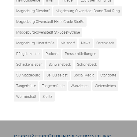
Heyrothsberge
intern
Irxleben
Läuft bei Humanas
Magdeburg-Diesdorf
Magdeburg-Olvenstedt Bruno-Taut-Ring
Magdeburg-Olvenstedt Hans-Grade-Straße
Magdeburg-Olvenstedt St.-Josef-Straße
Magdeburg Ulnerstraße
Meisdorf
News
Osterwieck
Pflegebranche
Podcast
Pressemitteilungen
Schackensleben
Schwanebeck
Schönebeck
SC Magdeburg
Sei Du selbst
Social Media
Standorte
Tangerhütte
Tangermünde
Wanzleben
Wefensleben
Wolmirstedt
Zielitz
GESCHÄFTSFÜHRUNG & VERWALTUNG