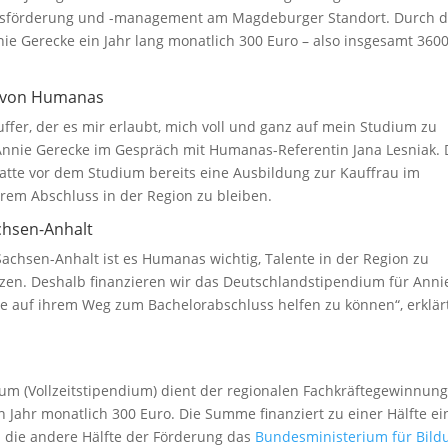
tsförderung und -management am Magdeburger Standort. Durch 
e Gerecke ein Jahr lang monatlich 300 Euro – also insgesamt 360
m von Humanas
Puffer, der es mir erlaubt, mich voll und ganz auf mein Studium zu
 Annie Gerecke im Gespräch mit Humanas-Referentin Jana Lesniak. 
hatte vor dem Studium bereits eine Ausbildung zur Kauffrau im
em Abschluss in der Region zu bleiben.
chsen-Anhalt
achsen-Anhalt ist es Humanas wichtig, Talente in der Region zu
zen. Deshalb finanzieren wir das Deutschlandstipendium für Anni
ze auf ihrem Weg zum Bachelorabschluss helfen zu können“, erklär
m (Vollzeitstipendium) dient der regionalen Fachkräftegewinnung
Jahr monatlich 300 Euro. Die Summe finanziert zu einer Hälfte ei
 die andere Hälfte der Förderung das
Bundesministerium für Bild