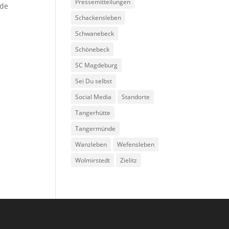
Pressemitteilungen
nde
Schackensleben
Schwanebeck
Schönebeck
SC Magdeburg
Sei Du selbst
Social Media
Standorte
Tangerhütte
Tangermünde
Wanzleben
Wefensleben
Wolmirstedt
Zielitz