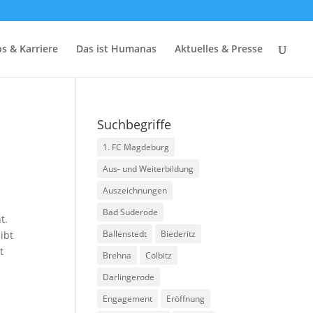
bs & Karriere
Das ist Humanas
Aktuelles & Presse
Suchbegriffe
1. FC Magdeburg
Aus- und Weiterbildung
Auszeichnungen
Bad Suderode
t.
Ballenstedt
Biederitz
ibt
t
Brehna
Colbitz
Darlingerode
Engagement
Eröffnung