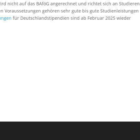
rd nicht auf das BAföG angerechnet und richtet sich an Studiere
den Voraussetzungen gehören sehr gute bis gute Studienleistungen
ungen
für Deutschlandstipendien sind ab Februar 2025 wieder