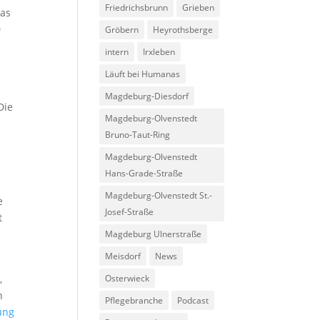
Friedrichsbrunn
Grieben
das
0
Gröbern
Heyrothsberge
intern
Irxleben
Läuft bei Humanas
Magdeburg-Diesdorf
Die
Magdeburg-Olvenstedt
Bruno-Taut-Ring
Magdeburg-Olvenstedt
Hans-Grade-Straße
Magdeburg-Olvenstedt St.-
e
Josef-Straße
t
Magdeburg Ulnerstraße
Meisdorf
News
,
Osterwieck
n
Pflegebranche
Podcast
ung