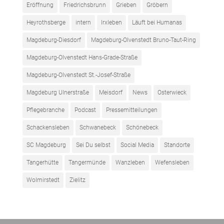
Eröffnung
Friedrichsbrunn
Grieben
Gröbern
Heyrothsberge
intern
Irxleben
Läuft bei Humanas
Magdeburg-Diesdorf
Magdeburg-Olvenstedt Bruno-Taut-Ring
Magdeburg-Olvenstedt Hans-Grade-Straße
Magdeburg-Olvenstedt St.-Josef-Straße
Magdeburg Ulnerstraße
Meisdorf
News
Osterwieck
Pflegebranche
Podcast
Pressemitteilungen
Schackensleben
Schwanebeck
Schönebeck
SC Magdeburg
Sei Du selbst
Social Media
Standorte
Tangerhütte
Tangermünde
Wanzleben
Wefensleben
Wolmirstedt
Zielitz