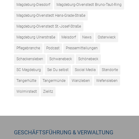
Magdeburg-Diesdorf
Magdeburg-Olvenstedt Bruno-Taut-Ring
Magdeburg-Olvenstedt Hans-Grade-Straße
Magdeburg-Olvenstedt St.-Josef-Straße
Magdeburg Ulnerstraße
Meisdorf
News
Osterwieck
Pflegebranche
Podcast
Pressemitteilungen
Schackensleben
Schwanebeck
Schönebeck
SC Magdeburg
Sei Du selbst
Social Media
Standorte
Tangerhütte
Tangermünde
Wanzleben
Wefensleben
Wolmirstedt
Zielitz
GESCHÄFTSFÜHRUNG & VERWALTUNG