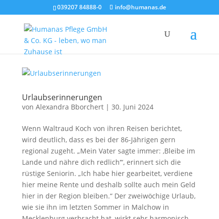
039207 84888-0
info@humanas.de
Urlaubserinnerungen
von
Alexandra Bborchert
|
30. Juni 2024
Wenn Waltraud Koch von ihren Reisen berichtet,
wird deutlich, dass es bei der 86-Jährigen gern
regional zugeht. „Mein Vater sagte immer: ‚Bleibe im
Lande und nähre dich redlich‘“, erinnert sich die
rüstige Seniorin. „Ich habe hier gearbeitet, verdiene
hier meine Rente und deshalb sollte auch mein Geld
hier in der Region bleiben.“ Der zweiwöchige Urlaub,
wie sie ihn im letzten Sommer in Malchow in
Mecklenburg verbracht hat, wirkt sehr harmonisch.