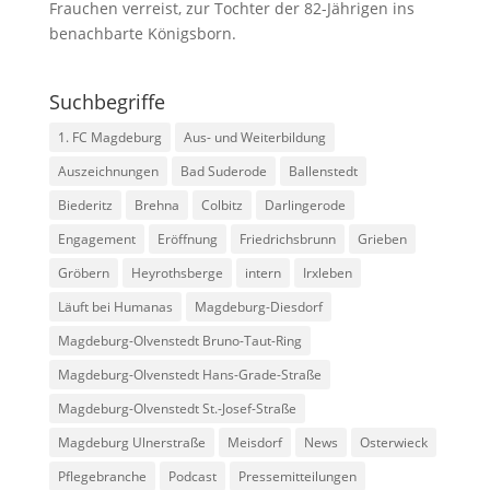
Frauchen verreist, zur Tochter der 82-Jährigen ins
benachbarte Königsborn.
Suchbegriffe
1. FC Magdeburg
Aus- und Weiterbildung
Auszeichnungen
Bad Suderode
Ballenstedt
Biederitz
Brehna
Colbitz
Darlingerode
Engagement
Eröffnung
Friedrichsbrunn
Grieben
Gröbern
Heyrothsberge
intern
Irxleben
Läuft bei Humanas
Magdeburg-Diesdorf
Magdeburg-Olvenstedt Bruno-Taut-Ring
Magdeburg-Olvenstedt Hans-Grade-Straße
Magdeburg-Olvenstedt St.-Josef-Straße
Magdeburg Ulnerstraße
Meisdorf
News
Osterwieck
Pflegebranche
Podcast
Pressemitteilungen