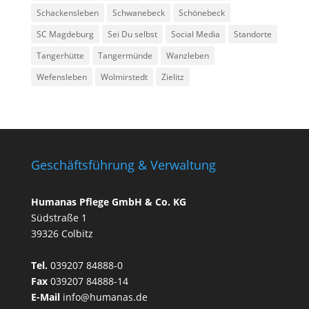
Schackensleben
Schwanebeck
Schönebeck
SC Magdeburg
Sei Du selbst
Social Media
Standorte
Tangerhütte
Tangermünde
Wanzleben
Wefensleben
Wolmirstedt
Zielitz
Geschäftsführung & Verwaltung
Humanas Pflege GmbH & Co. KG
Südstraße 1
39326 Colbitz
Tel.
039207 84888-0
Fax
039207 84888-14
E-Mail
info@humanas.de