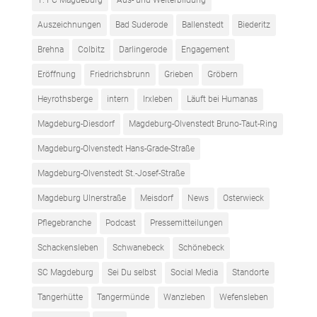
1. FC Magdeburg
Aus- und Weiterbildung
Auszeichnungen
Bad Suderode
Ballenstedt
Biederitz
Brehna
Colbitz
Darlingerode
Engagement
Eröffnung
Friedrichsbrunn
Grieben
Gröbern
Heyrothsberge
intern
Irxleben
Läuft bei Humanas
Magdeburg-Diesdorf
Magdeburg-Olvenstedt Bruno-Taut-Ring
Magdeburg-Olvenstedt Hans-Grade-Straße
Magdeburg-Olvenstedt St.-Josef-Straße
Magdeburg Ulnerstraße
Meisdorf
News
Osterwieck
Pflegebranche
Podcast
Pressemitteilungen
Schackensleben
Schwanebeck
Schönebeck
SC Magdeburg
Sei Du selbst
Social Media
Standorte
Tangerhütte
Tangermünde
Wanzleben
Wefensleben