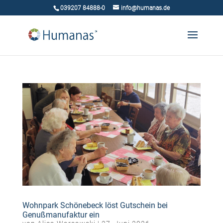
039207 84888-0
info@humanas.de
Wohnpark Schönebeck löst Gutschein bei
Genußmanufaktur ein