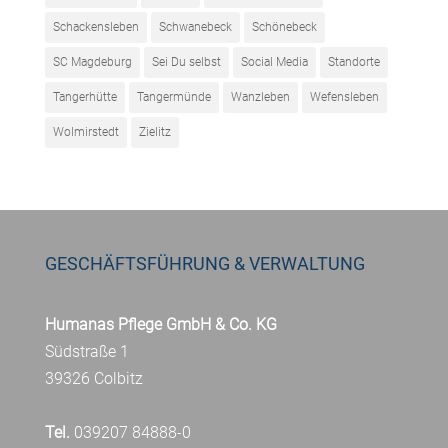
Schackensleben
Schwanebeck
Schönebeck
SC Magdeburg
Sei Du selbst
Social Media
Standorte
Tangerhütte
Tangermünde
Wanzleben
Wefensleben
Wolmirstedt
Zielitz
GESCHÄFTSFÜHRUNG & VERWALTUNG
Humanas Pflege GmbH & Co. KG
Südstraße 1
39326 Colbitz
Tel.
039207 84888-0