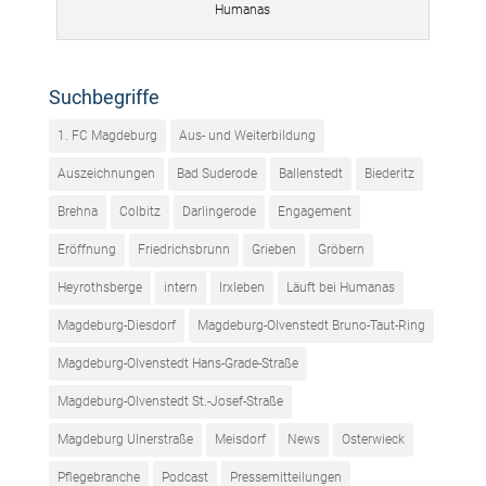
Humanas
Suchbegriffe
1. FC Magdeburg
Aus- und Weiterbildung
Auszeichnungen
Bad Suderode
Ballenstedt
Biederitz
Brehna
Colbitz
Darlingerode
Engagement
Eröffnung
Friedrichsbrunn
Grieben
Gröbern
Heyrothsberge
intern
Irxleben
Läuft bei Humanas
Magdeburg-Diesdorf
Magdeburg-Olvenstedt Bruno-Taut-Ring
Magdeburg-Olvenstedt Hans-Grade-Straße
Magdeburg-Olvenstedt St.-Josef-Straße
Magdeburg Ulnerstraße
Meisdorf
News
Osterwieck
Pflegebranche
Podcast
Pressemitteilungen