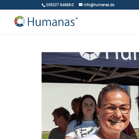
039207 84888-0
info@humanas.de