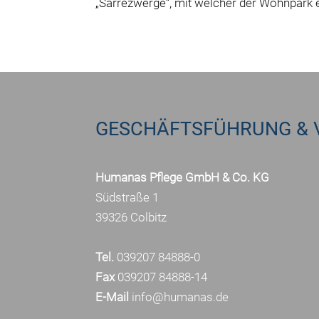
„Sarrezwerge“, mit welcher der Wohnpark 
GESCHÄFTSFÜHRUNG & 
Humanas Pflege GmbH & Co. KG
Südstraße 1
39326 Colbitz
Tel.
039207 84888-0
Fax
039207 84888-14
E-Mail
info@humanas.de