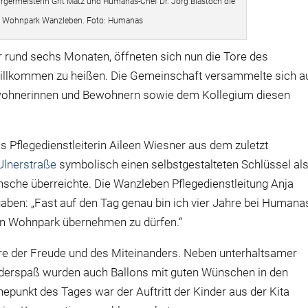
rgermeisterin Grit Matz und Humanas-Chef Dr. Jörg Biastoch die
 Wohnpark Wanzleben. Foto: Humanas
r rund sechs Monaten, öffneten sich nun die Tore des
illkommen zu heißen. Die Gemeinschaft versammelte sich a
ohnerinnen und Bewohnern sowie dem Kollegium diesen
ls Pflegedienstleiterin Aileen Wiesner aus dem zuletzt
Ulnerstraße
symbolisch einen selbstgestalteten Schlüssel al
sche überreichte. Die Wanzleben Pflegedienstleitung Anja
aben: „Fast auf den Tag genau bin ich vier Jahre bei Humana
en Wohnpark übernehmen zu dürfen.“
re der Freude und des Miteinanders. Neben unterhaltsamer
inderspaß wurden auch Ballons mit guten Wünschen in den
epunkt des Tages war der Auftritt der Kinder aus der Kita