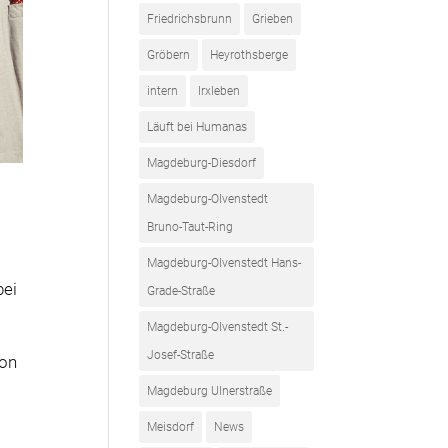
Friedrichsbrunn
Grieben
Gröbern
Heyrothsberge
intern
Irxleben
Läuft bei Humanas
Magdeburg-Diesdorf
Magdeburg-Olvenstedt
Bruno-Taut-Ring
Magdeburg-Olvenstedt Hans-
ei
Grade-Straße
Magdeburg-Olvenstedt St.-
Josef-Straße
von
Magdeburg Ulnerstraße
Meisdorf
News