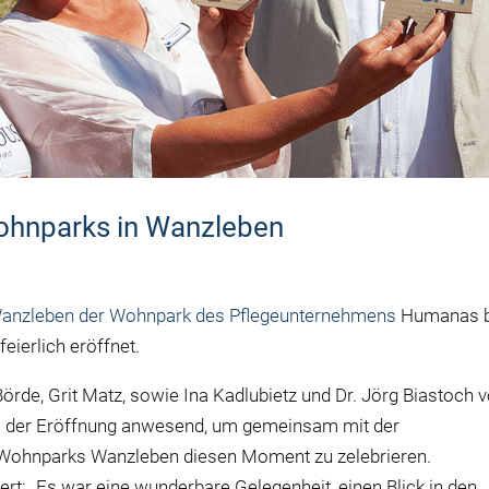
Wohnparks in Wanzleben
anzleben der Wohnpark des Pflegeunternehmens
Humanas b
eierlich eröffnet.
örde, Grit Matz, sowie Ina Kadlubietz und Dr. Jörg Biastoch 
 der Eröffnung anwesend, um gemeinsam mit der
 Wohnparks Wanzleben diesen Moment zu zelebrieren.
rt: „Es war eine wunderbare Gelegenheit, einen Blick in den