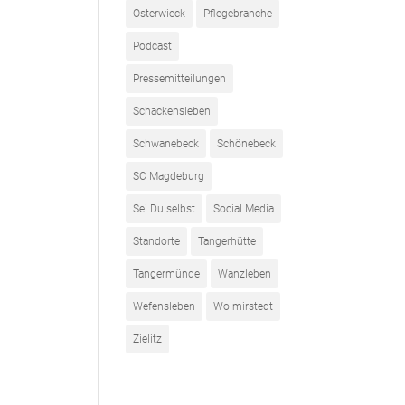
Osterwieck
Pflegebranche
Podcast
Pressemitteilungen
Schackensleben
Schwanebeck
Schönebeck
SC Magdeburg
Sei Du selbst
Social Media
Standorte
Tangerhütte
Tangermünde
Wanzleben
Wefensleben
Wolmirstedt
Zielitz