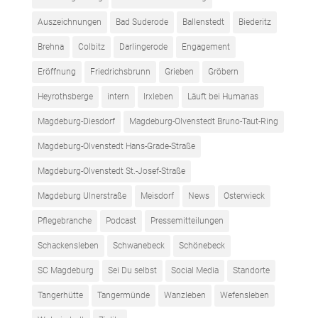
Auszeichnungen
Bad Suderode
Ballenstedt
Biederitz
Brehna
Colbitz
Darlingerode
Engagement
Eröffnung
Friedrichsbrunn
Grieben
Gröbern
Heyrothsberge
intern
Irxleben
Läuft bei Humanas
Magdeburg-Diesdorf
Magdeburg-Olvenstedt Bruno-Taut-Ring
Magdeburg-Olvenstedt Hans-Grade-Straße
Magdeburg-Olvenstedt St.-Josef-Straße
Magdeburg Ulnerstraße
Meisdorf
News
Osterwieck
Pflegebranche
Podcast
Pressemitteilungen
Schackensleben
Schwanebeck
Schönebeck
SC Magdeburg
Sei Du selbst
Social Media
Standorte
Tangerhütte
Tangermünde
Wanzleben
Wefensleben