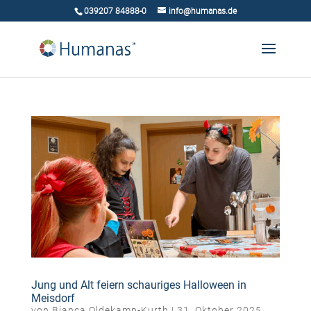
039207 84888-0
info@humanas.de
Jung und Alt feiern schauriges Halloween in
Meisdorf
von
Bianca Oldekamp-Kurth
|
31. Oktober 2025