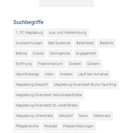
Suchbegriffe
1. FC Magdeburg
Aus- und Weiterbildung
Auszeichnungen
Bad Suderode
Ballenstedt
Biederitz
Brehna
Colbitz
Darlingerode
Engagement
Eröffnung
Friedrichsbrunn
Grieben
Gröbern
Heyrothsberge
intern
Irxleben
Läuft bei Humanas
Magdeburg-Diesdorf
Magdeburg-Olvenstedt Bruno-Taut-Ring
Magdeburg-Olvenstedt Hans-Grade-Straße
Magdeburg-Olvenstedt St.-Josef-Straße
Magdeburg Ulnerstraße
Meisdorf
News
Osterwieck
Pflegebranche
Podcast
Pressemitteilungen