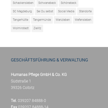
Schackensleben
Schwanebeck
Schönebeck
SC Magdeburg
Sei Du selbst
Social Media
Standorte
Tangerhütte
Tangermünde
Wanzleben
Wefensleben
Wolmirstedt
Zielitz
GESCHÄFTSFÜHRUNG & VERWALTUNG
Humanas Pflege GmbH & Co. KG
Südstraße 1
39326 Colbitz
Tel.
039207 84888-0
Fax
039207 84888-14