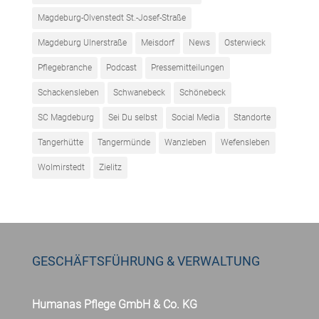
Magdeburg-Olvenstedt St.-Josef-Straße
Magdeburg Ulnerstraße
Meisdorf
News
Osterwieck
Pflegebranche
Podcast
Pressemitteilungen
Schackensleben
Schwanebeck
Schönebeck
SC Magdeburg
Sei Du selbst
Social Media
Standorte
Tangerhütte
Tangermünde
Wanzleben
Wefensleben
Wolmirstedt
Zielitz
GESCHÄFTSFÜHRUNG & VERWALTUNG
Humanas Pflege GmbH & Co. KG