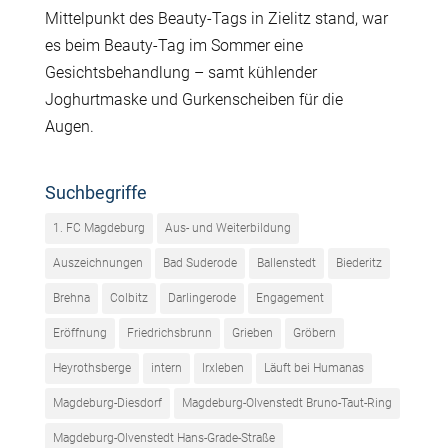
Mittelpunkt des Beauty-Tags in Zielitz stand, war
es beim Beauty-Tag im Sommer eine
Gesichtsbehandlung – samt kühlender
Joghurtmaske und Gurkenscheiben für die
Augen.
Suchbegriffe
1. FC Magdeburg
Aus- und Weiterbildung
Auszeichnungen
Bad Suderode
Ballenstedt
Biederitz
Brehna
Colbitz
Darlingerode
Engagement
Eröffnung
Friedrichsbrunn
Grieben
Gröbern
Heyrothsberge
intern
Irxleben
Läuft bei Humanas
Magdeburg-Diesdorf
Magdeburg-Olvenstedt Bruno-Taut-Ring
Magdeburg-Olvenstedt Hans-Grade-Straße