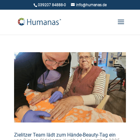
039207 84888-0
info@humanas.de
Zielitzer Team lädt zum Hände-Beauty-Tag ein